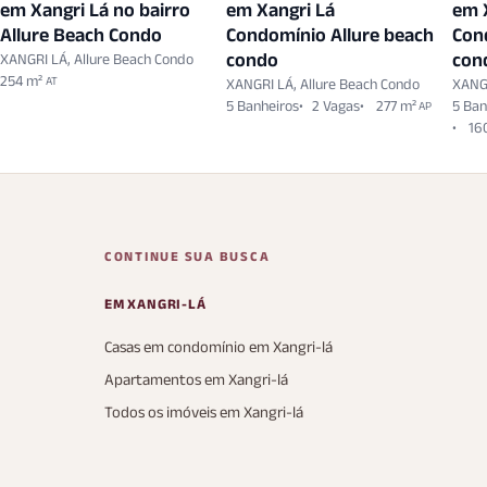
em Xangri Lá no bairro
em Xangri Lá
em 
Allure Beach Condo
Condomínio Allure beach
Con
condo
con
XANGRI LÁ, Allure Beach Condo
254 m²
AT
XANGRI LÁ, Allure Beach Condo
XANGR
5 Banheiros
2 Vagas
277 m²
5 Ban
AP
16
CONTINUE SUA BUSCA
EM XANGRI-LÁ
Casas em condomínio em Xangri-lá
Apartamentos em Xangri-lá
Todos os imóveis em Xangri-lá