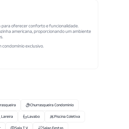
a para oferecer conforto e funcionalidade.
 cozinha americana, proporcionando um ambiente
s.
m condomínio exclusivo.
rasqueira
Churrasqueira Condominio
Lareira
Lavabo
Piscina Coletiva
r
Sala T V
Salao Festas