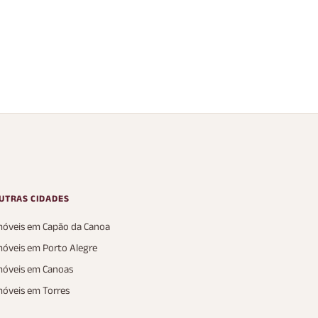
i Lá no bairro
Beach Condo
 Allure Beach Condo
UTRAS CIDADES
móveis em Capão da Canoa
móveis em Porto Alegre
móveis em Canoas
móveis em Torres