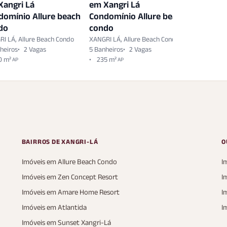
Xangri Lá
em Xangri Lá
em Xangr
domínio Allure beach
Condomínio Allure beach
Allure 
do
condo
XANGRI LÁ,
316 m²
AT
I LÁ, Allure Beach Condo
XANGRI LÁ, Allure Beach Condo
heiros
2 Vagas
5 Banheiros
2 Vagas
0 m²
235 m²
AP
AP
BAIRROS DE XANGRI-LÁ
O
Imóveis em Allure Beach Condo
I
Imóveis em Zen Concept Resort
I
Imóveis em Amare Home Resort
I
Imóveis em Atlantida
I
Imóveis em Sunset Xangri-Lá