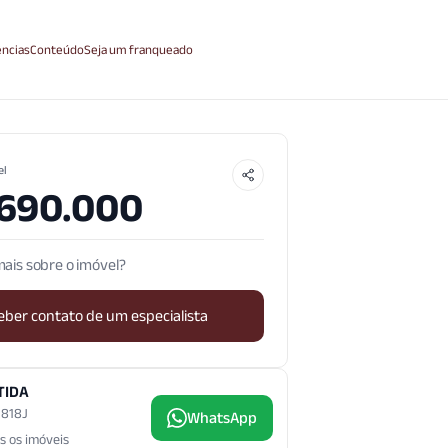
ncias
Conteúdo
Seja um franqueado
el
.690.000
ais sobre o imóvel?
eber contato de um especialista
TIDA
3.818J
WhatsApp
s os imóveis