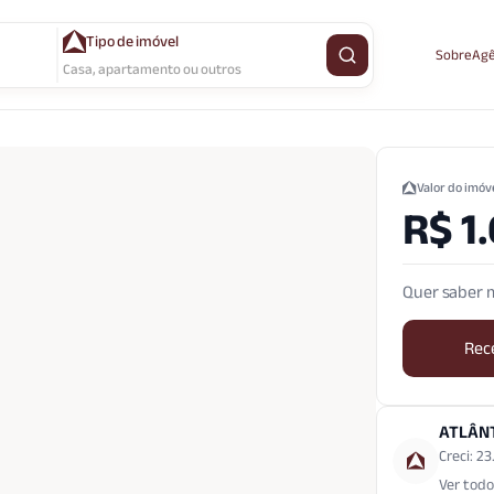
Tipo de imóvel
Sobre
Agê
Buscar imóvel
Casa, apartamento ou outros
Valor do imóv
R$ 1
Quer saber m
Rec
ATLÂN
Creci: 2
Ver todo