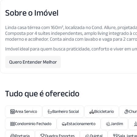
Sobre o Imóvel
Linda casa térrea com 160m², localizada no Cond. Allure, projetad
Composta por 4 suítes independentes, amplo living integrado à
moderno e acolhedor. Conta ainda com lavabo e vaga para 2 carro
Imóvel ideal para quem busca praticidade, conforto e viver em u
Quero Entender Melhor
Tudo que é oferecido
Area Servico
Banheiro Social
Bicicletario
Chur
Condominio Fechado
Estacionamento
Jardim
Portaria
Quadra Esportes
Quintal
Sala Janta