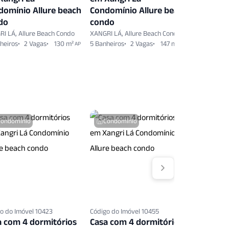
domínio Allure beach
Condomínio Allure beach
Condomí
do
condo
condo
I LÁ, Allure Beach Condo
XANGRI LÁ, Allure Beach Condo
XANGRI LÁ,
heiros
2 Vagas
130 m²
5 Banheiros
2 Vagas
147 m²
4 Banheiro
AP
AP
Condomínio
Condomínio
o do Imóvel 10423
Código do Imóvel 10455
Código do 
a com 4 dormitórios
Casa com 4 dormitórios
Terreno