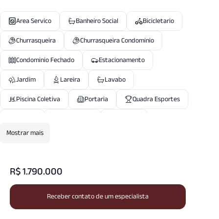
Area Servico
Banheiro Social
Bicicletario
Churrasqueira
Churrasqueira Condominio
Condominio Fechado
Estacionamento
Jardim
Lareira
Lavabo
Piscina Coletiva
Portaria
Quadra Esportes
Quintal
Sala Jantar
Sala T V
Mostrar mais
Salao Festas
Salao Jogos
Seguranca Patrimonial
Vigilancia24 Horas
R$ 1.790.000
Receber contato de um especialista