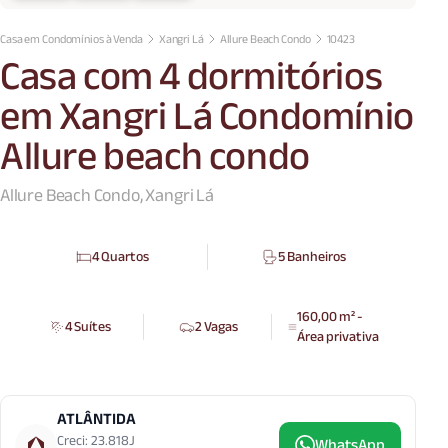
Casa em Condomínios à Venda
Xangri Lá
Allure Beach Condo
10423
Casa com 4 dormitórios
em Xangri Lá Condomínio
Allure beach condo
Allure Beach Condo, Xangri Lá
4 Quartos
5 Banheiros
160,00 m² -
4 Suítes
2 Vagas
Área privativa
ATLÂNTIDA
Creci: 23.818J
WhatsApp