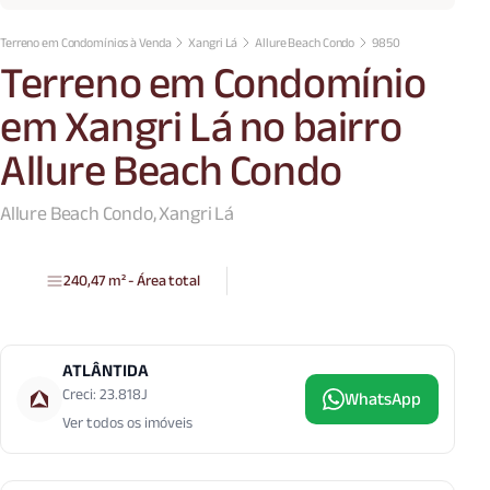
Terreno em Condomínios à Venda
Xangri Lá
Allure Beach Condo
9850
Terreno em Condomínio
em Xangri Lá no bairro
Allure Beach Condo
Allure Beach Condo, Xangri Lá
240,47 m² - Área total
ATLÂNTIDA
Creci: 23.818J
WhatsApp
Ver todos os imóveis