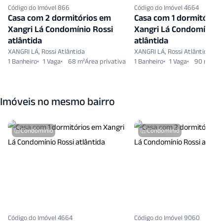
Código do Imóvel 866
Código do Imóvel 4664
Spa
Terraco Coletivo
Vigilancia24 Horas
Casa com 2 dormitórios em
Casa com 1 dormitório
Xangri Lá Condomínio Rossi
Xangri Lá Condomínio 
Vista Panoramica
Zelador
atlântida
atlântida
XANGRI LÁ, Rossi Atlântida
XANGRI LÁ, Rossi Atlântida
1 Banheiro
1 Vaga
68 m²
1 Banheiro
1 Vaga
90 m²
Imóveis no mesmo bairro
Condomínio
Condomínio
Código do Imóvel 4664
Código do Imóvel 9060