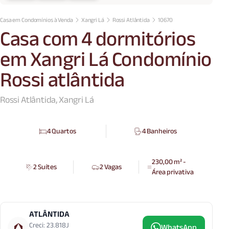
Casa em Condomínios à Venda
Xangri Lá
Rossi Atlântida
10670
Casa com 4 dormitórios
em Xangri Lá Condomínio
Rossi atlântida
Rossi Atlântida, Xangri Lá
4 Quartos
4 Banheiros
230,00 m² -
2 Suítes
2 Vagas
Área privativa
ATLÂNTIDA
Creci: 23.818J
WhatsApp