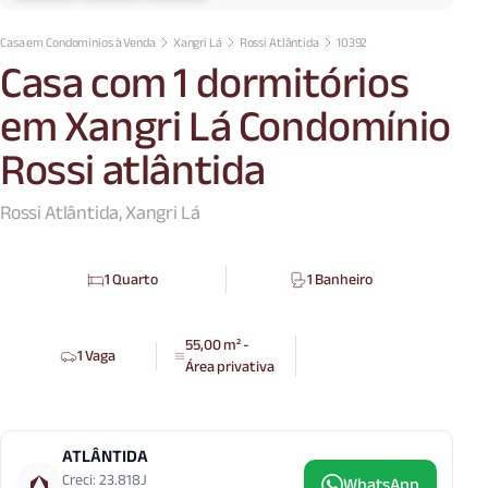
Casa em Condomínios à Venda
Xangri Lá
Rossi Atlântida
10392
Casa com 1 dormitórios
em Xangri Lá Condomínio
Rossi atlântida
Rossi Atlântida, Xangri Lá
1 Quarto
1 Banheiro
55,00 m² -
1 Vaga
Área privativa
ATLÂNTIDA
Creci: 23.818J
WhatsApp