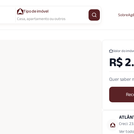
Tipo de imóvel
Sobre
Agê
Buscar imóvel
Casa, apartamento ou outros
Valor do imóv
R$ 2
Quer saber m
Rec
ATLÂN
Creci: 2
Ver todo