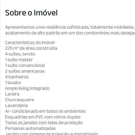
Sobre o Imóvel
Apresentamos uma residência sofisticada, totalmente mobiliada, 
acabamento de alto padrão em um dos condomínios mais desejad
Características do imóvel
225 m² de área construída
4 suítes, sendo:
1 suíte master
1 suíte convencional
2 suítes americanas
4 banheiros
1 lavabo
Amplo living integrado
Lareira
Churrasqueira
Lavanderia
Ar-condicionado em todos os ambientes
Esquadrias em PVC com vidros duplos
Todas as janelas com telas de proteção
Persianas automatizadas
Jardim com sistema de irrigação automatizado