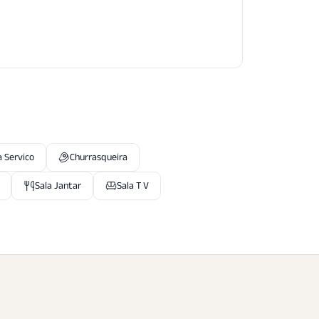
 Servico
Churrasqueira
Sala Jantar
Sala T V