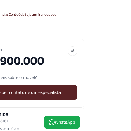
ncias
Conteúdo
Seja um franqueado
el
.900.000
ais sobre o imóvel?
eber contato de um especialista
TIDA
3.818J
WhatsApp
s os imóveis