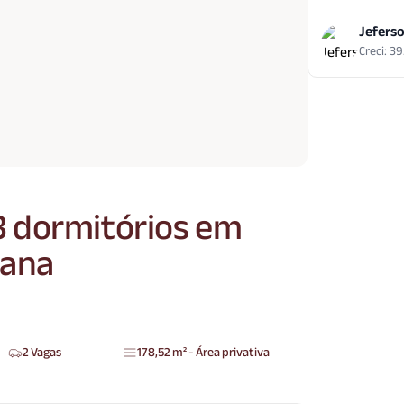
Jeferso
Creci: 3
 dormitórios em
tana
2 Vagas
178,52 m² - Área privativa