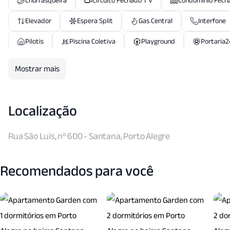
Churrasqueira
Circuito Fechado T V
Condominio Fech
Elevador
Espera Split
Gas Central
Interfone
Pilotis
Piscina Coletiva
Playground
Portaria2
Sala Jantar
Sala T V
Salao Festas
Semi Mobil
Mostrar mais
Localização
Rua São Luís, nº 600 - Santana, Porto Alegre
Recomendados para você