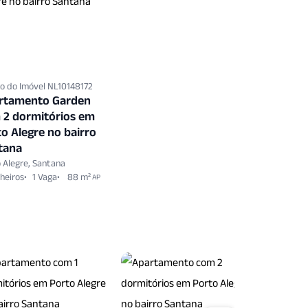
o do Imóvel NL10148172
rtamento Garden
 2 dormitórios em
o Alegre no bairro
tana
 Alegre, Santana
heiros
1 Vaga
88 m²
AP