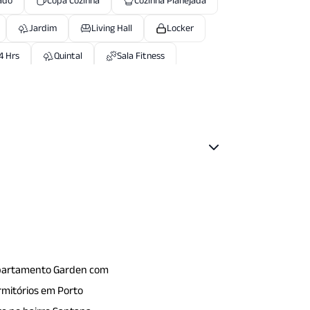
ado
Copa Cozinha
Cozinha Planejada
Jardim
Living Hall
Locker
4 Hrs
Quintal
Sala Fitness
iado
Terraco
Zelador