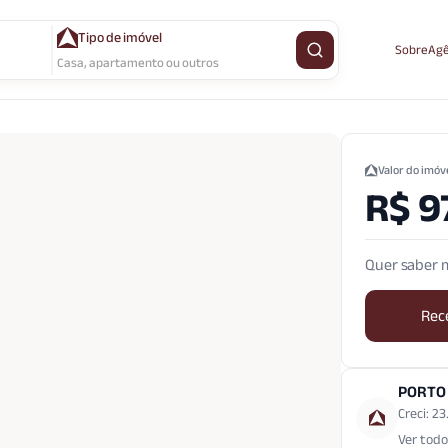
Tipo de imóvel
Sobre
Agê
Buscar imóvel
Casa, apartamento ou outros
Valor do imóv
R$ 9
Quer saber m
Rec
PORTO
Creci: 2
Ver todo