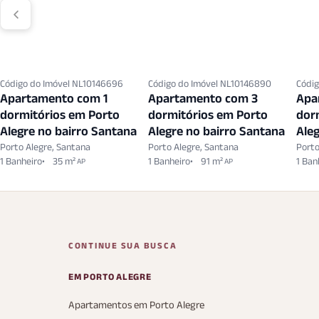
Código do Imóvel NL10146696
Código do Imóvel NL10146890
Códig
Apartamento com 1
Apartamento com 3
Apa
dormitórios em Porto
dormitórios em Porto
dor
Alegre no bairro Santana
Alegre no bairro Santana
Aleg
Porto Alegre, Santana
Porto Alegre, Santana
Porto
1 Banheiro
35 m²
1 Banheiro
91 m²
1 Ban
AP
AP
CONTINUE SUA BUSCA
EM PORTO ALEGRE
Apartamentos em Porto Alegre