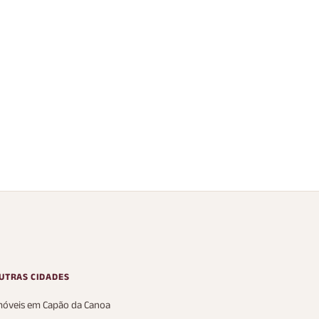
Imóvel NL10145254
ento com 2
rios em Porto
o bairro Santana
re, santana
s
1 Vaga
57 m²
AP
UTRAS CIDADES
móveis em Capão da Canoa