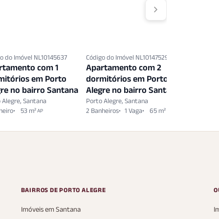
o do Imóvel NL10145637
Código do Imóvel NL10147529
Código do 
rtamento com 1
Apartamento com 2
Apartam
mitórios em Porto
dormitórios em Porto
dormitó
re no bairro Santana
Alegre no bairro Santana
Alegre n
 Alegre, Santana
Porto Alegre, Santana
Porto Aleg
heiro
53 m²
2 Banheiros
1 Vaga
65 m²
2 Banheiro
AP
AP
BAIRROS DE PORTO ALEGRE
O
Imóveis em Santana
I