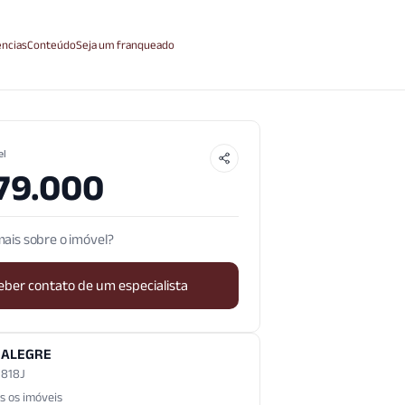
ncias
Conteúdo
Seja um franqueado
el
79.000
ais sobre o imóvel?
eber contato de um especialista
 ALEGRE
3.818J
s os imóveis