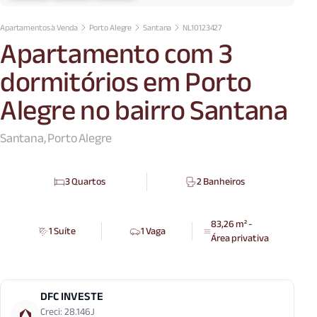
Apartamentos à Venda
Porto Alegre
Santana
NL10123427
Apartamento com 3
dormitórios em Porto
Alegre no bairro Santana
Santana, Porto Alegre
3 Quartos
2 Banheiros
83,26 m² -
1 Suíte
1 Vaga
Área privativa
DFC INVESTE
Creci: 28.146J