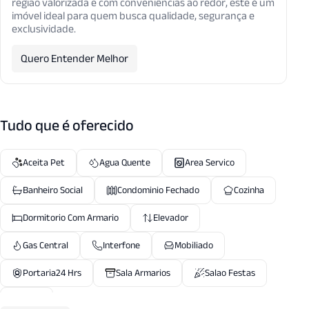
região valorizada e com conveniências ao redor, este é um
imóvel ideal para quem busca qualidade, segurança e
exclusividade.
Quero Entender Melhor
Tudo que é oferecido
Aceita Pet
Agua Quente
Area Servico
Banheiro Social
Condominio Fechado
Cozinha
Dormitorio Com Armario
Elevador
Gas Central
Interfone
Mobiliado
Portaria24 Hrs
Sala Armarios
Salao Festas
Split