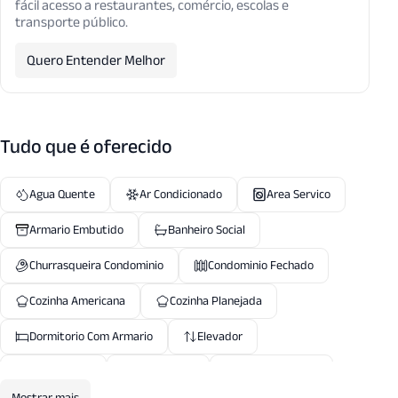
fácil acesso a restaurantes, comércio, escolas e
transporte público.
Quero Entender Melhor
Tudo que é oferecido
Agua Quente
Ar Condicionado
Area Servico
Armario Embutido
Banheiro Social
Churrasqueira Condominio
Condominio Fechado
Cozinha Americana
Cozinha Planejada
Dormitorio Com Armario
Elevador
Espera Split
Gas Central
Gerador Parcial
Mostrar mais