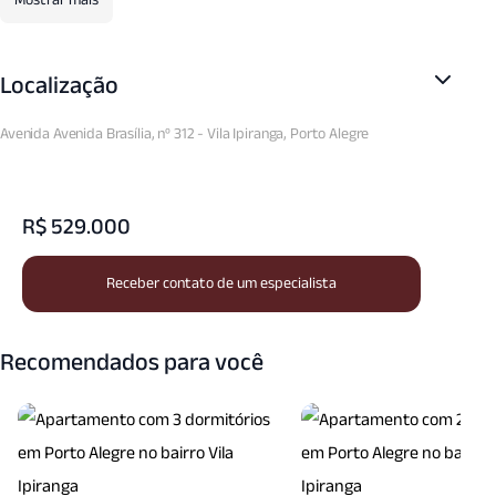
Interfone
Jardim
Porteiro Eletronico
Reformado
Sacada
Sala Armarios
Localização
Sala Jantar
Salao Festas
Semi Mobiliado
Avenida Avenida Brasília, nº 312 - Vila Ipiranga, Porto Alegre
Split
Vista Panoramica
R$ 529.000
Receber contato de um especialista
Recomendados para você