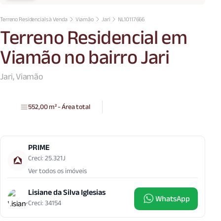
Terreno Residencials à Venda
Viamão
Jari
NL10117666
Terreno Residencial em
Viamão no bairro Jari
Jari, Viamão
552,00 m² - Área total
PRIME
Creci: 25.321J
Ver todos os imóveis
Lisiane da Silva Iglesias
WhatsApp
Creci: 34154