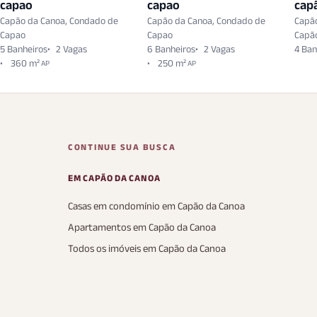
capao
capao
cap
Capão da Canoa, Condado de
Capão da Canoa, Condado de
Capã
Capao
Capao
Capã
5 Banheiros
2 Vagas
6 Banheiros
2 Vagas
4 Ban
360 m²
250 m²
AP
AP
CONTINUE SUA BUSCA
EM CAPÃO DA CANOA
Casas em condomínio em Capão da Canoa
Apartamentos em Capão da Canoa
Todos os imóveis em Capão da Canoa