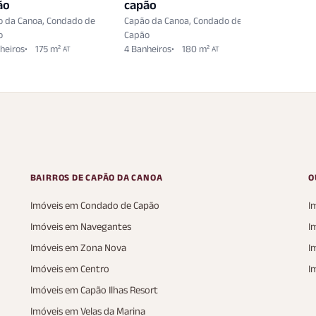
ão
capão
capão
o da Canoa, Condado de
Capão da Canoa, Condado de
Capão da 
o
Capão
Capão
heiros
175 m²
4 Banheiros
180 m²
220 m²
AT
AT
AT
BAIRROS DE CAPÃO DA CANOA
O
Imóveis em Condado de Capão
I
Imóveis em Navegantes
I
Imóveis em Zona Nova
I
Imóveis em Centro
I
Imóveis em Capão Ilhas Resort
Imóveis em Velas da Marina