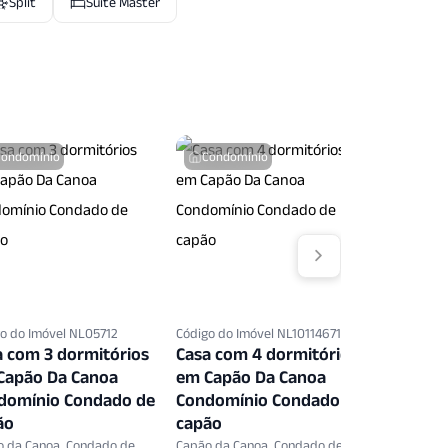
Split
Suite Master
Condomínio
Condomínio
Condo
o do Imóvel NL05712
Código do Imóvel NL10114671
Código do 
a com 3 dormitórios
Casa com 4 dormitórios
Casa co
Capão Da Canoa
em Capão Da Canoa
em Capã
domínio Condado de
Condomínio Condado de
Condomí
ão
capão
capão
o da Canoa, Condado de
Capão da Canoa, Condado de
Capão da 