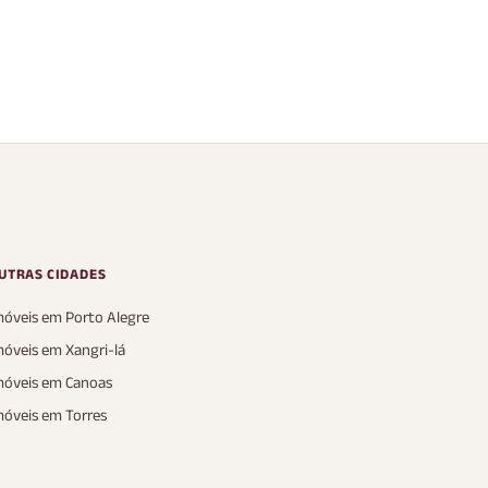
capão
Canoa, Condado de
Capão da Canoa, Condado de
Capão
3 Banheiros
150 m²
AT
UTRAS CIDADES
móveis em Porto Alegre
móveis em Xangri-lá
móveis em Canoas
móveis em Torres