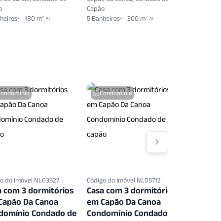
o
Capão
Capão
heiros
180 m²
5 Banheiros
300 m²
5 Banheiro
AT
AT
Condomínio
Condomínio
Condo
o do Imóvel NL03527
Código do Imóvel NL05712
Código do 
a com 3 dormitórios
Casa com 3 dormitórios
Casa co
Capão Da Canoa
em Capão Da Canoa
em Capã
domínio Condado de
Condomínio Condado de
Condomí