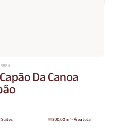
15884
 Capão Da Canoa
pão
3 Suítes
300,00 m² - Área total