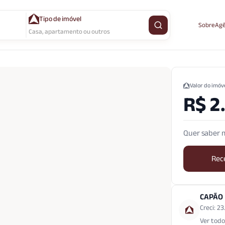
Tipo de imóvel
Sobre
Agê
Buscar imóvel
Casa, apartamento ou outros
Valor do imóv
R$ 2
Quer saber m
Rec
CAPÃO
Creci: 2
Ver todo