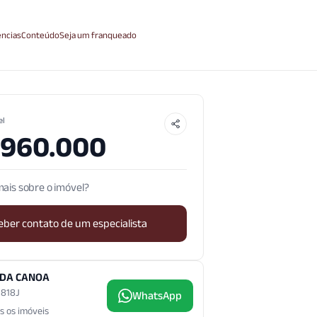
ncias
Conteúdo
Seja um franqueado
el
.960.000
ais sobre o imóvel?
eber contato de um especialista
 DA CANOA
3.818J
WhatsApp
s os imóveis