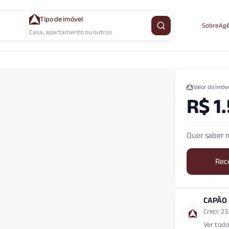
Tipo de imóvel
Sobre
Agê
Buscar imóvel
Casa, apartamento ou outros
Valor do imóv
R$ 1
Quer saber m
Rec
CAPÃO
Creci: 2
Ver todo