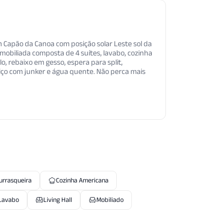
Capão da Canoa com posição solar Leste sol da
obiliada composta de 4 suítes, lavabo, cozinha
o, rebaixo em gesso, espera para split,
rviço com junker e água quente. Não perca mais
urrasqueira
Cozinha Americana
Lavabo
Living Hall
Mobiliado