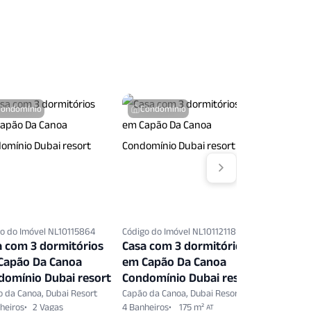
Condomínio
Condomínio
Condo
o do Imóvel NL10115864
Código do Imóvel NL10112118
Código do 
a com 3 dormitórios
Casa com 3 dormitórios
Casa co
Capão Da Canoa
em Capão Da Canoa
em Capã
domínio Dubai resort
Condomínio Dubai resort
Condomí
 da Canoa, Dubai Resort
Capão da Canoa, Dubai Resort
Capão da C
heiros
2 Vagas
4 Banheiros
175 m²
4 Banheiro
AT