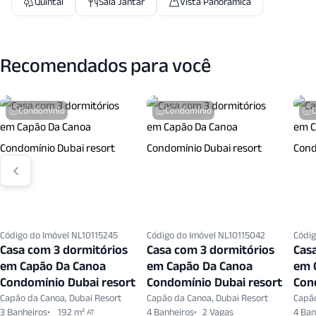
Quintal
Sala Jantar
Vista Panoramica
Recomendados para você
Condomínio
Condomínio
Código do Imóvel NL10115245
Código do Imóvel NL10115042
Códig
Casa com 3 dormitórios
Casa com 3 dormitórios
Cas
em Capão Da Canoa
em Capão Da Canoa
em 
Condomínio Dubai resort
Condomínio Dubai resort
Con
Capão da Canoa, Dubai Resort
Capão da Canoa, Dubai Resort
Capão
3 Banheiros
192 m²
4 Banheiros
2 Vagas
4 Ban
AT