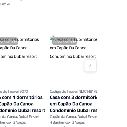
0 m²
AT
Condomínio
Condomínio
Condo
o do Imóvel 9070
Código do Imóvel NL10148179
Código do 
a com 4 dormitórios
Casa com 3 dormitórios
Casa co
Capão Da Canoa
em Capão Da Canoa
em Capã
domínio Dubai resort
Condomínio Dubai resort
Condomí
 da Canoa, Dubai Resort
Capão da Canoa, Dubai Resort
Capão da C
heiros
2 Vagas
4 Banheiros
2 Vagas
5 Banheiro