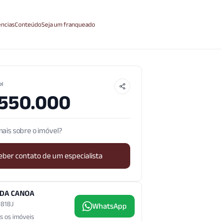
ncias
Conteúdo
Seja um franqueado
el
.550.000
ais sobre o imóvel?
eber contato de um especialista
 DA CANOA
3.818J
WhatsApp
s os imóveis