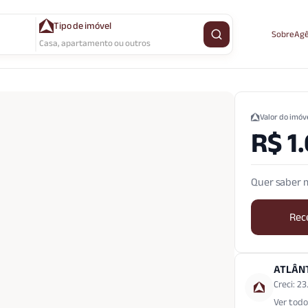
Tipo de imóvel
Sobre
Agê
Buscar imóvel
Casa, apartamento ou outros
Valor do imóv
R$ 1
Quer saber m
Rec
ATLÂN
Creci: 2
Ver todo