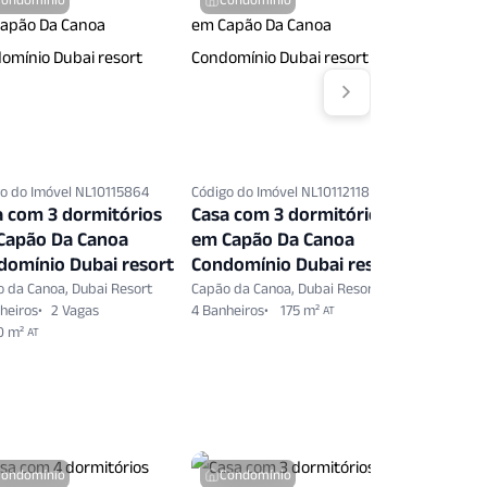
o do Imóvel NL10115864
Código do Imóvel NL10112118
Código do 
a com 3 dormitórios
Casa com 3 dormitórios
Casa co
Capão Da Canoa
em Capão Da Canoa
em Capã
domínio Dubai resort
Condomínio Dubai resort
Condomí
 da Canoa, Dubai Resort
Capão da Canoa, Dubai Resort
Capão da C
heiros
2 Vagas
4 Banheiros
175 m²
4 Banheiro
AT
0 m²
AT
Condomínio
Condomínio
Condo