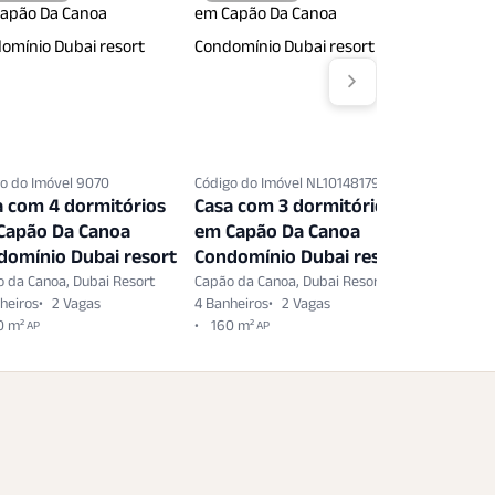
o do Imóvel 9070
Código do Imóvel NL10148179
Código do 
a com 4 dormitórios
Casa com 3 dormitórios
Casa co
Capão Da Canoa
em Capão Da Canoa
em Capã
domínio Dubai resort
Condomínio Dubai resort
Condomí
 da Canoa, Dubai Resort
Capão da Canoa, Dubai Resort
Capão da C
heiros
2 Vagas
4 Banheiros
2 Vagas
5 Banheiro
0 m²
160 m²
AP
AP