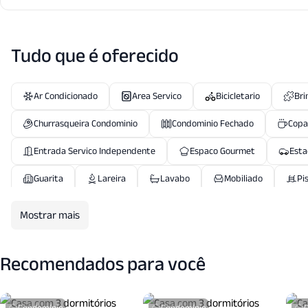
Tudo que é oferecido
Ar Condicionado
Area Servico
Bicicletario
Bri
Churrasqueira Condominio
Condominio Fechado
Copa
Entrada Servico Independente
Espaco Gourmet
Esta
Guarita
Lareira
Lavabo
Mobiliado
Pi
Piscina Coletiva
Piscina Infantil
Playground
P
Mostrar mais
Quadra Esportes
Quadra Tenis
Quiosque
Sala
Recomendados para você
Salao Festas
Salao Jogos
Seguranca Patrimonial
Condomínio
Condomínio