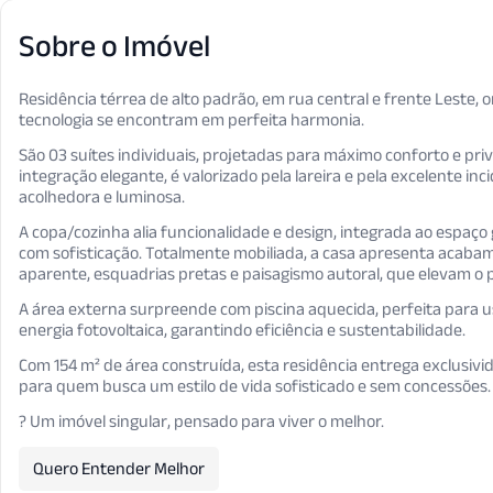
Sobre o Imóvel
Residência térrea de alto padrão, em rua central e frente Leste
tecnologia se encontram em perfeita harmonia.
São 03 suítes individuais, projetadas para máximo conforto e pri
integração elegante, é valorizado pela lareira e pela excelente i
acolhedora e luminosa.
A copa/cozinha alia funcionalidade e design, integrada ao espaç
com sofisticação. Totalmente mobiliada, a casa apresenta acab
aparente, esquadrias pretas e paisagismo autoral, que elevam o p
A área externa surpreende com piscina aquecida, perfeita para u
energia fotovoltaica, garantindo eficiência e sustentabilidade.
Com 154 m² de área construída, esta residência entrega exclusivida
para quem busca um estilo de vida sofisticado e sem concessões.
? Um imóvel singular, pensado para viver o melhor.
Quero Entender Melhor