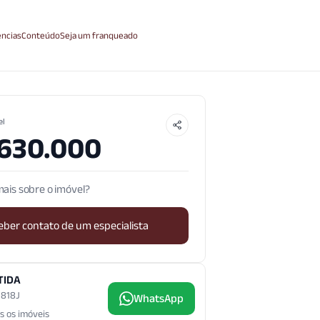
ncias
Conteúdo
Seja um franqueado
el
.630.000
ais sobre o imóvel?
eber contato de um especialista
TIDA
3.818J
WhatsApp
s os imóveis