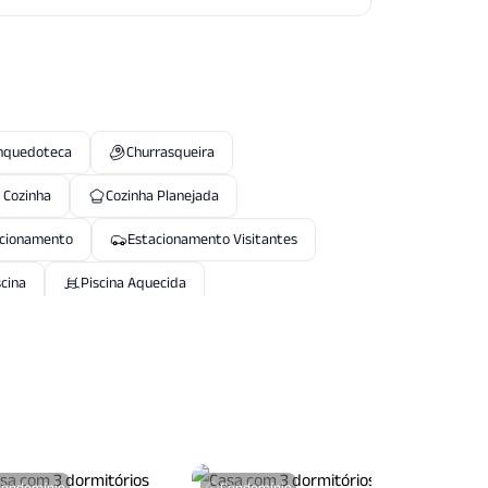
nquedoteca
Churrasqueira
 Cozinha
Cozinha Planejada
cionamento
Estacionamento Visitantes
scina
Piscina Aquecida
ortaria
Portaria24 Hrs
 Fitness
Sala Jantar
Sala T V
Vigilancia24 Horas
Condomínio
Condomínio
Condo