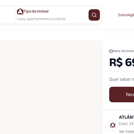
Tipo de imóvel
Sobre
Agê
Buscar imóvel
Casa, apartamento ou outros
Valor do imóv
R$ 6
Quer saber m
Rec
ATLÂN
Creci: 2
Ver todo