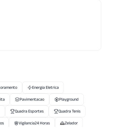
toramento
Energia Eletrica
ita
Pavimentacao
Playground
Quadra Esportes
Quadra Tenis
gos
Vigilancia24 Horas
Zelador