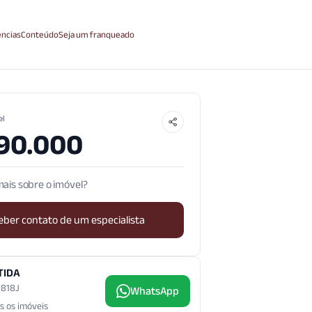
ncias
Conteúdo
Seja um franqueado
el
90.000
ais sobre o imóvel?
eber contato de um especialista
TIDA
3.818J
WhatsApp
s os imóveis