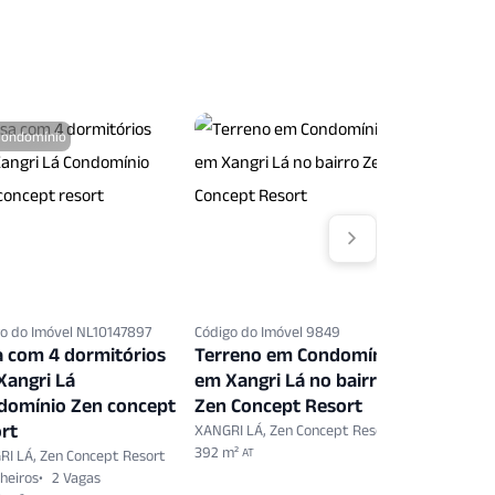
Condomínio
o do Imóvel NL10147897
Código do Imóvel 9849
Código do 
a com 4 dormitórios
Terreno em Condomínio
Terreno
Xangri Lá
em Xangri Lá no bairro
em Xangr
domínio Zen concept
Zen Concept Resort
Zen Con
rt
XANGRI LÁ, Zen Concept Resort
XANGRI LÁ,
392 m²
300 m²
AT
AT
I LÁ, Zen Concept Resort
heiros
2 Vagas