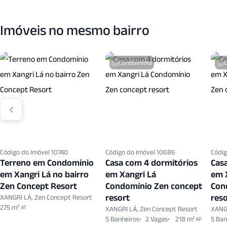
Imóveis no mesmo bairro
Condomínio
Código do Imóvel 10740
Código do Imóvel 10686
Códig
Terreno em Condomínio
Casa com 4 dormitórios
Cas
em Xangri Lá no bairro
em Xangri Lá
em 
Zen Concept Resort
Condomínio Zen concept
Con
resort
reso
XANGRI LÁ, Zen Concept Resort
275 m²
AT
XANGRI LÁ, Zen Concept Resort
XANGR
5 Banheiros
2 Vagas
218 m²
5 Ban
AP