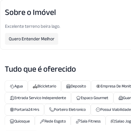
Sobre o Imóvel
Excelente terreno beira lago.
Quero Entender Melhor
Tudo que é oferecido
Agua
Bicicletario
Deposito
Empresa De Moni
Entrada Servico Independente
Espaco Gourmet
Guar
Portaria24 Hrs
Porteiro Eletronico
Possui Viabilidade
Quiosque
Rede Esgoto
Sala Fitness
Salao Jo