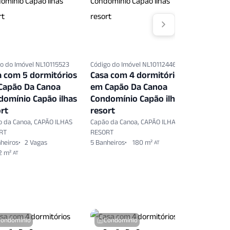
o do Imóvel NL10115523
Código do Imóvel NL10112446
Código do 
a com 5 dormitórios
Casa com 4 dormitórios
Casa co
Capão Da Canoa
em Capão Da Canoa
em Capã
domínio Capão ilhas
Condomínio Capão ilhas
Condomí
rt
resort
resort
o da Canoa, CAPÃO ILHAS
Capão da Canoa, CAPÃO ILHAS
Capão da 
RT
RESORT
RESORT
heiros
2 Vagas
5 Banheiros
180 m²
5 Banheiro
AT
2 m²
AT
Condomínio
Condomínio