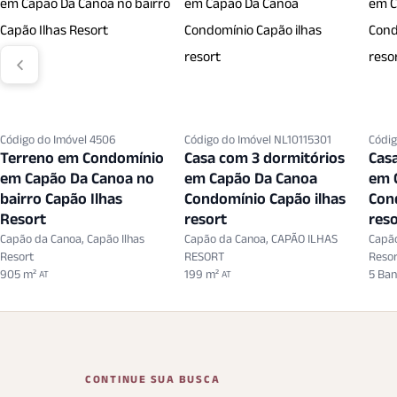
Código do Imóvel 4506
Código do Imóvel NL10115301
Códig
Terreno em Condomínio
Casa com 3 dormitórios
Cas
em Capão Da Canoa no
em Capão Da Canoa
em 
bairro Capão Ilhas
Condomínio Capão ilhas
Con
Resort
resort
reso
Capão da Canoa, Capão Ilhas
Capão da Canoa, CAPÃO ILHAS
Capão
Resort
RESORT
Reso
905 m²
199 m²
5 Ban
AT
AT
CONTINUE SUA BUSCA