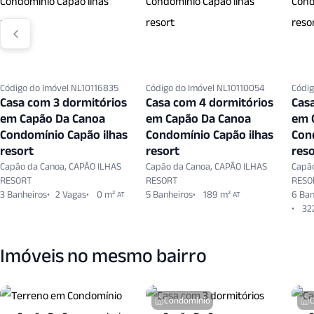
Código do Imóvel NL10116835
Código do Imóvel NL10110054
Códig
Casa com 3 dormitórios
Casa com 4 dormitórios
Cas
em Capão Da Canoa
em Capão Da Canoa
em 
Condomínio Capão ilhas
Condomínio Capão ilhas
Con
resort
resort
reso
Capão da Canoa, CAPÃO ILHAS
Capão da Canoa, CAPÃO ILHAS
Capã
RESORT
RESORT
RESO
3 Banheiros
2 Vagas
0 m²
5 Banheiros
189 m²
6 Ban
AT
AT
32
Imóveis no mesmo bairro
Condomínio