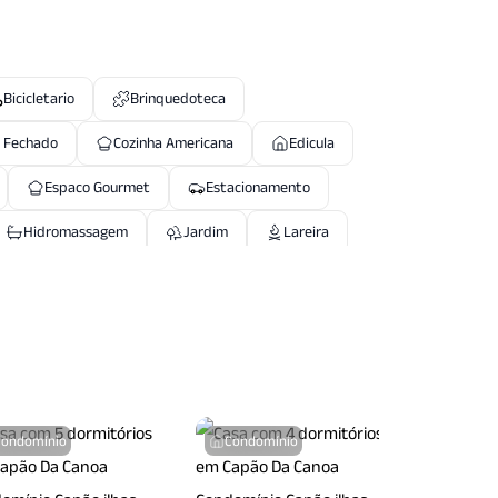
Bicicletario
Brinquedoteca
 Fechado
Cozinha Americana
Edicula
Espaco Gourmet
Estacionamento
Hidromassagem
Jardim
Lareira
Piscina Coletiva
Piscina Infantil
Quadra Tenis
Quiosque
Sacada
s
Salao Jogos
Seguranca Patrimonial
Condomínio
Condomínio
Condo