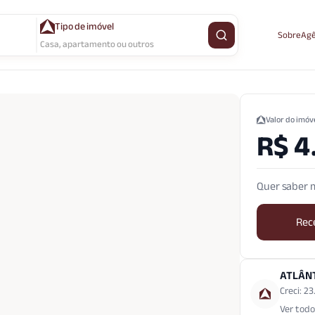
Tipo de imóvel
Sobre
Agê
Buscar imóvel
Casa, apartamento ou outros
Valor do imóv
R$ 4
Quer saber m
Rec
ATLÂN
Creci: 2
Ver todo