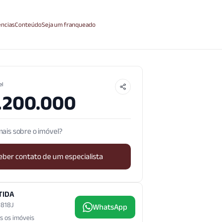
ncias
Conteúdo
Seja um franqueado
el
.200.000
ais sobre o imóvel?
eber contato de um especialista
TIDA
3.818J
WhatsApp
s os imóveis