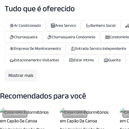
Tudo que é oferecido
Ar Condicionado
Area Servico
Banheiro Social
Churrasqueira
Churrasqueira Condominio
Condominio
Empresa De Monitoramento
Entrada Servico Independente
Estacionamento Visitantes
Estar Intimo
Guarita
Lavabo
Mobiliado
Piscina
Piscina Aquecida
Mostrar mais
Playground
Portaria24 Hrs
Quadra Esportes
Recomendados para você
Sala Fitness
Sala Jantar
Sala T V
Salao Festa
Vigilancia24 Horas
Vista Panoramica
Condomínio
Condomínio