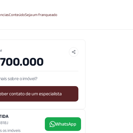
ncias
Conteúdo
Seja um franqueado
el
.700.000
ais sobre o imóvel?
eber contato de um especialista
TIDA
3.818J
WhatsApp
s os imóveis