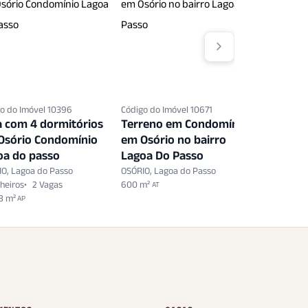
o do Imóvel 10396
Código do Imóvel 10671
Código do 
a com 4 dormitórios
Terreno em Condomínio
Terreno
Osório Condomínio
em Osório no bairro
em Osór
oa do passo
Lagoa Do Passo
Lagoa D
O, Lagoa do Passo
OSÓRIO, Lagoa do Passo
OSÓRIO, La
heiros
2 Vagas
600 m²
751 m²
AT
AT
8 m²
AP