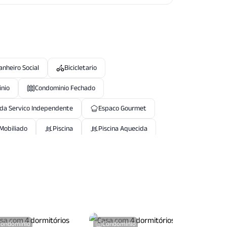
anheiro Social
Bicicletario
inio
Condominio Fechado
da Servico Independente
Espaco Gourmet
Mobiliado
Piscina
Piscina Aquecida
ortaria
Portaria24 Hrs
Quiosque
Sala Fitness
Condominio
Seguranca Patrimonial
Condomínio
Condomínio
Condo