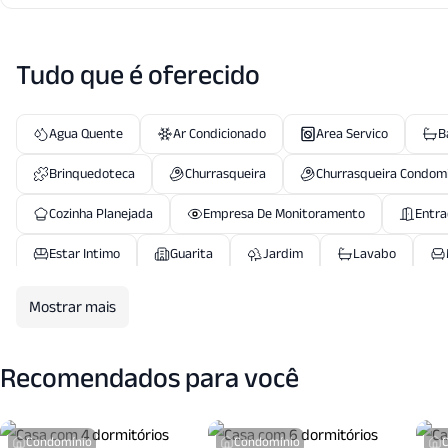
Tudo que é oferecido
Agua Quente
Ar Condicionado
Area Servico
B
Brinquedoteca
Churrasqueira
Churrasqueira Condom
Cozinha Planejada
Empresa De Monitoramento
Entra
Estar Intimo
Guarita
Jardim
Lavabo
Piscina Coletiva
Piscina Infantil
Playground
P
Mostrar mais
Porteiro Eletronico
Quadra Esportes
Quadra Tenis
Recomendados para você
Sala Jantar
Salao Festas
Salao Jogos
Sauna 
Terraco Coletivo
Vigilancia24 Horas
Zelador
Condomínio
Condomínio