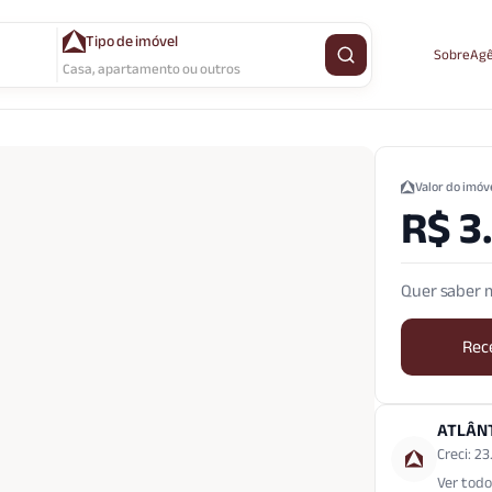
Tipo de imóvel
Sobre
Agê
Buscar imóvel
Casa, apartamento ou outros
Valor do imóv
R$ 3
Quer saber m
Rec
ATLÂN
Creci: 2
Ver todo