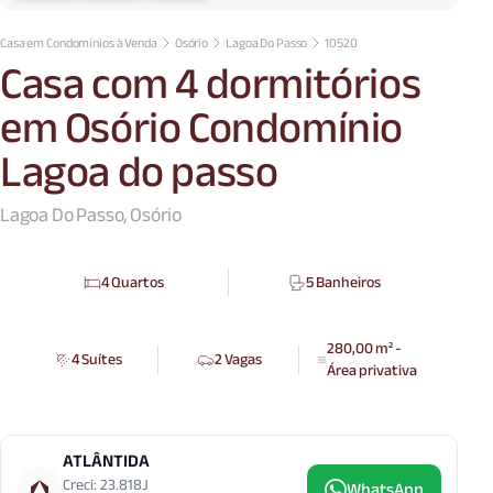
Casa em Condomínios à Venda
Osório
Lagoa Do Passo
10520
Casa com 4 dormitórios
em Osório Condomínio
Lagoa do passo
Lagoa Do Passo, Osório
4 Quartos
5 Banheiros
280,00 m² -
4 Suítes
2 Vagas
Área privativa
ATLÂNTIDA
Creci: 23.818J
WhatsApp