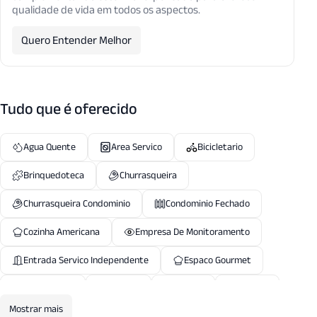
qualidade de vida em todos os aspectos.
Quero Entender Melhor
Tudo que é oferecido
Agua Quente
Area Servico
Bicicletario
Brinquedoteca
Churrasqueira
Churrasqueira Condominio
Condominio Fechado
Cozinha Americana
Empresa De Monitoramento
Entrada Servico Independente
Espaco Gourmet
Estar Intimo
Guarita
Jardim
Lareira
Mostrar mais
Lavabo
Mobiliado
Piscina Aquecida