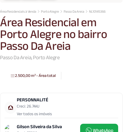
Área Residencials à Venda
Porto Alegre
Passo Da Areia
NL10145366
Área Residencial em
Porto Alegre no bairro
Passo Da Areia
Passo Da Areia, Porto Alegre
2.500,00 m² - Área total
PERSONNALITÉ
Creci: 26.744J
Ver todos os imóveis
Gilson Silveira da Silva
WhatsApp