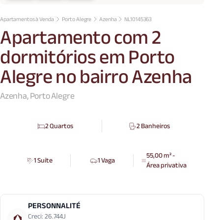
Apartamentos à Venda
Porto Alegre
Azenha
NL10145363
Apartamento com 2
dormitórios em Porto
Alegre no bairro Azenha
Azenha, Porto Alegre
2 Quartos
2 Banheiros
55,00 m² -
1 Suíte
1 Vaga
Área privativa
PERSONNALITÉ
Creci: 26.744J