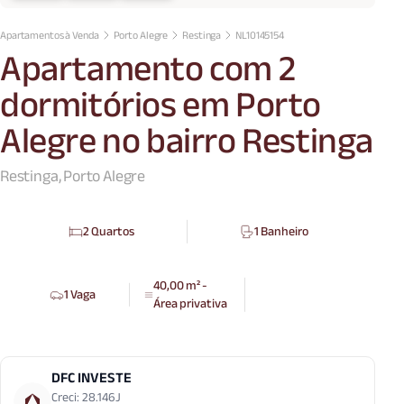
Apartamentos à Venda
Porto Alegre
Restinga
NL10145154
Apartamento com 2
dormitórios em Porto
Alegre no bairro Restinga
Restinga, Porto Alegre
2 Quartos
1 Banheiro
40,00 m² -
1 Vaga
Área privativa
DFC INVESTE
Creci: 28.146J