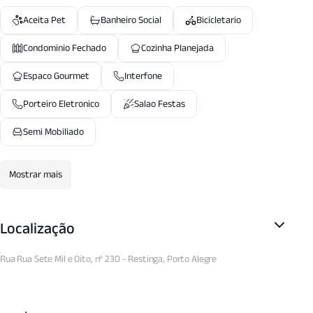
Aceita Pet
Banheiro Social
Bicicletario
Condominio Fechado
Cozinha Planejada
Espaco Gourmet
Interfone
Porteiro Eletronico
Salao Festas
Semi Mobiliado
Mostrar mais
Localização
Rua Rua Sete Mil e Oito, nº 230 - Restinga, Porto Alegre