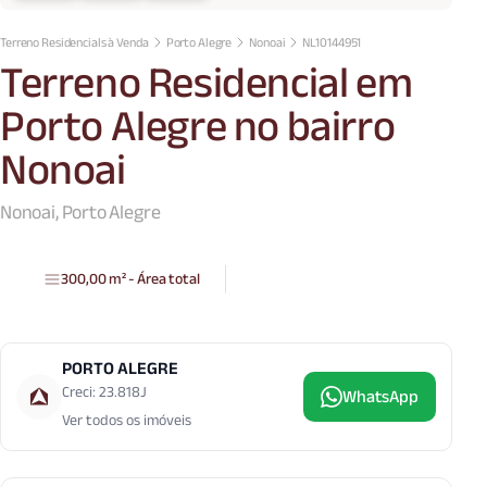
Terreno Residencials à Venda
Porto Alegre
Nonoai
NL10144951
Terreno Residencial em
Porto Alegre no bairro
Nonoai
Nonoai, Porto Alegre
300,00 m² - Área total
PORTO ALEGRE
Creci: 23.818J
WhatsApp
Ver todos os imóveis