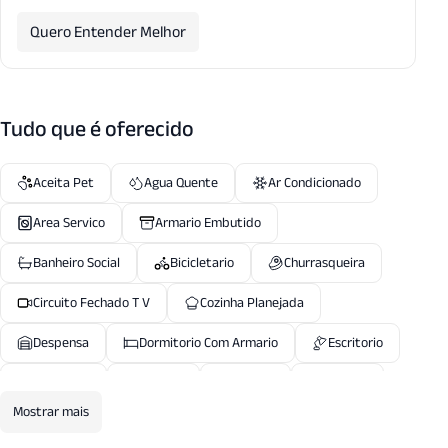
Quero Entender Melhor
Tudo que é oferecido
Aceita Pet
Agua Quente
Ar Condicionado
Area Servico
Armario Embutido
Banheiro Social
Bicicletario
Churrasqueira
Circuito Fechado T V
Cozinha Planejada
Despensa
Dormitorio Com Armario
Escritorio
Gradeado
Guarita
Lareira
Lavabo
Mostrar mais
Sala Armarios
Sala Jantar
Salao Festas