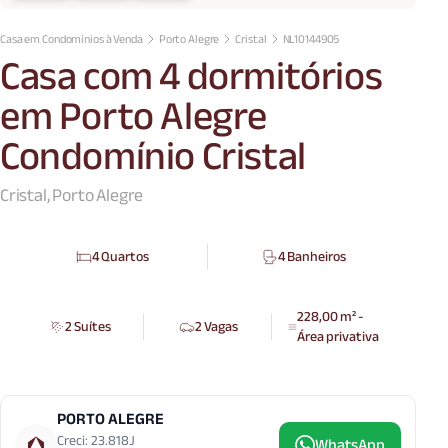
Casa em Condomínios à Venda
Porto Alegre
Cristal
NL10144905
Casa com 4 dormitórios
em Porto Alegre
Condomínio Cristal
Cristal, Porto Alegre
4 Quartos
4 Banheiros
228,00 m² -
2 Suítes
2 Vagas
Área privativa
PORTO ALEGRE
Creci: 23.818J
WhatsApp