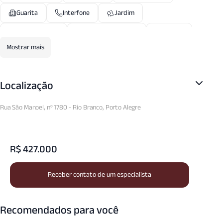
Guarita
Interfone
Jardim
Portaria24 Hrs
Porteiro Eletronico
Sacada
Mostrar mais
Salao Festas
Seguranca Patrimonial
Zelador
Localização
Rua São Manoel, nº 1780 - Rio Branco, Porto Alegre
R$ 427.000
Receber contato de um especialista
Recomendados para você