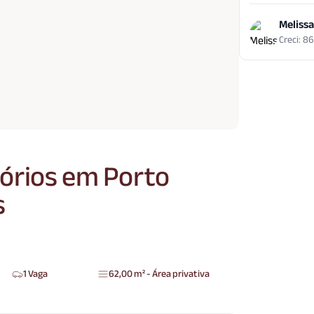
Melissa
Creci: 8
órios em Porto
s
1 Vaga
62,00 m² - Área privativa