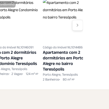
Condomínio
o do Imóvel NL10146091
Código do Imóvel NL10144860
Código do 
a com 2 dormitórios
Apartamento com 2
Apartam
Porto Alegre
dormitórios em Porto
dormitó
domínio Teresópolis
Alegre no bairro
Alegre n
Teresópolis
Teresópo
 Alegre, Teresópolis
heiros
2 Vagas
124 m²
AP
Porto Alegre, Teresópolis
Porto Alegr
2 Banheiros
80 m²
2 Banheiro
AP