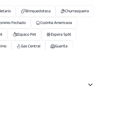
letario
Brinquedoteca
Churrasqueira
ominio Fechado
Cozinha Americana
et
Espaco Pet
Espera Split
timo
Gas Central
Guarita
ardim
Piscina Coletiva
Piscina Infantil
ochere
Porteiro Eletronico
 Fitness
Salao Festas
Salao Jogos
Vigilancia24 Horas
Vista Panoramica