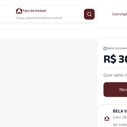
Tipo de imóvel
Sobre
Agê
Buscar imóvel
Casa, apartamento ou outros
Valor do imóv
R$ 3
Quer saber m
Rec
BELA V
Creci: 28
Ver todo