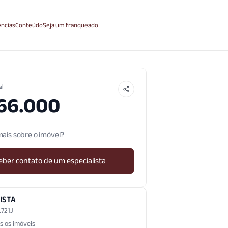
ncias
Conteúdo
Seja um franqueado
el
66.000
ais sobre o imóvel?
eber contato de um especialista
ISTA
.721J
s os imóveis