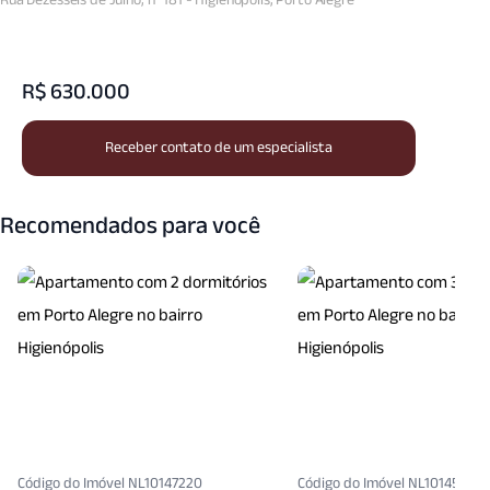
Sacada
Sacada Com Churrasqueira
Sala Jantar
Semi Mobiliado
Split
R$ 630.000
Zelador
Receber contato de um especialista
Recomendados para você
Código do Imóvel NL10147220
Código do Imóvel NL10145846