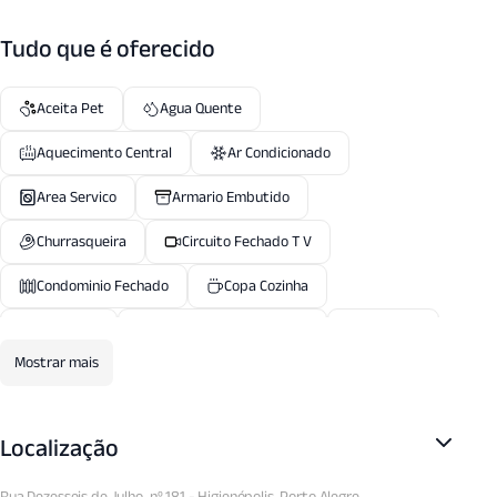
Tudo que é oferecido
Aceita Pet
Agua Quente
Aquecimento Central
Ar Condicionado
Area Servico
Armario Embutido
Churrasqueira
Circuito Fechado T V
Condominio Fechado
Copa Cozinha
Despensa
Dormitorio Com Armario
Elevador
Mostrar mais
Espera Carro Eletrico
Espera Split
Gas Central
Gradeado
Interfone
Localização
Jardim
Porteiro Eletronico
Reformado
Rua Dezesseis de Julho, nº 181 - Higienópolis, Porto Alegre