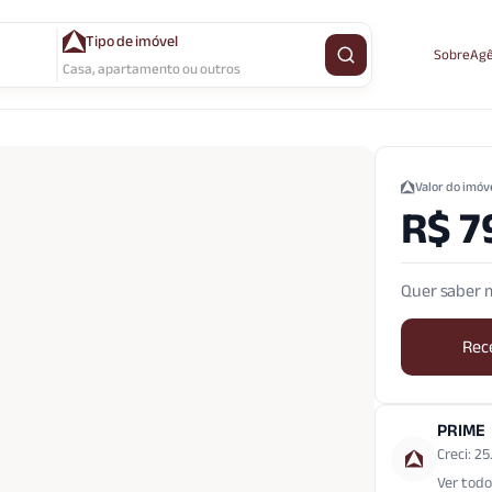
Tipo de imóvel
Sobre
Agê
Buscar imóvel
Casa, apartamento ou outros
Valor do imóv
R$ 7
Quer saber m
Rec
PRIME
Creci: 25
Ver todo