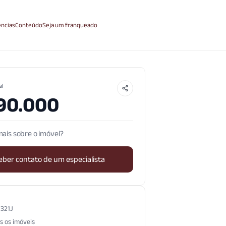
ncias
Conteúdo
Seja um franqueado
el
90.000
ais sobre o imóvel?
eber contato de um especialista
.321J
s os imóveis