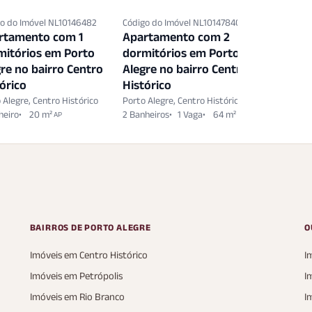
o do Imóvel NL10146482
Código do Imóvel NL10147840
Código do 
rtamento com 1
Apartamento com 2
Salas/C
mitórios em Porto
dormitórios em Porto
Porto Al
re no bairro Centro
Alegre no bairro Centro
Centro H
órico
Histórico
Porto Alegr
2 Vagas
 Alegre, Centro Histórico
Porto Alegre, Centro Histórico
heiro
20 m²
2 Banheiros
1 Vaga
64 m²
AP
AP
BAIRROS DE PORTO ALEGRE
O
Imóveis em Centro Histórico
I
Imóveis em Petrópolis
I
Imóveis em Rio Branco
I