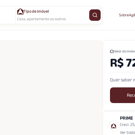
Tipo de imóvel
Sobre
Agê
Buscar imóvel
Casa, apartamento ou outros
Valor do imóv
R$ 7
Quer saber m
Rec
PRIME
Creci: 25
Ver todo