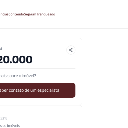
ncias
Conteúdo
Seja um franqueado
el
20.000
ais sobre o imóvel?
eber contato de um especialista
.321J
s os imóveis