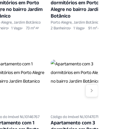
mitórios em Porto
dormitórios em Porto
dormitó
re no bairro Jardim
Alegre no bairro Jardim
Alegre n
ânico
Botânico
Botânic
 Alegre, Jardim Botânico
Porto Alegre, Jardim Botânico
Porto Aleg
heiro
1 Vaga
73 m²
2 Banheiros
1 Vaga
91 m²
2 Banheiro
AP
AP
o do Imóvel NL10146767
Código do Imóvel NL10147071
Código do 
rtamento com 1
Apartamento com 3
Apartam