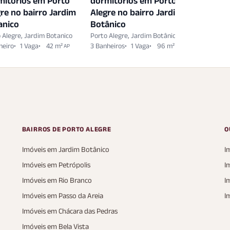
mitórios em Porto
dormitórios em Porto
dormitó
re no bairro Jardim
Alegre no bairro Jardim
Alegre n
anico
Botânico
Botânic
 Alegre, Jardim Botanico
Porto Alegre, Jardim Botânico
Porto Aleg
heiro
1 Vaga
42 m²
3 Banheiros
1 Vaga
96 m²
3 Banheiro
AP
AP
BAIRROS DE PORTO ALEGRE
O
Imóveis em Jardim Botânico
I
Imóveis em Petrópolis
I
Imóveis em Rio Branco
I
Imóveis em Passo da Areia
I
Imóveis em Chácara das Pedras
Imóveis em Bela Vista