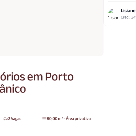
Lisiane
Creci: 3
órios em Porto
tânico
2 Vagas
80,00 m² - Área privativa