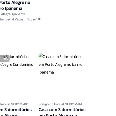
Porto Alegre no
rro Ipanema
 Alegre, Ipanema
heiros
4 Vagas
135 m²
AP
mínio
 Imóvel NL10145410
Código do Imóvel NL10117584
m 3 dormitórios
Casa com 3 dormitórios
o Alegre
em Porto Alegre no