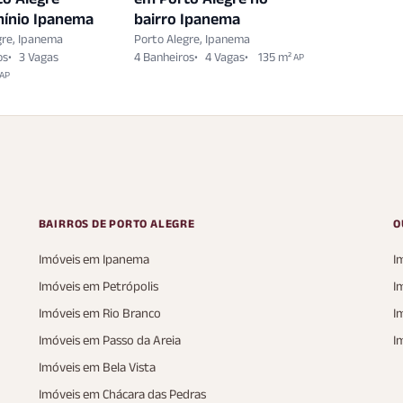
ínio Ipanema
bairro Ipanema
gre, Ipanema
Porto Alegre, Ipanema
os
3 Vagas
4 Banheiros
4 Vagas
135 m²
AP
AP
BAIRROS DE PORTO ALEGRE
O
Imóveis em Ipanema
I
Imóveis em Petrópolis
I
Imóveis em Rio Branco
I
Imóveis em Passo da Areia
I
Imóveis em Bela Vista
Imóveis em Chácara das Pedras