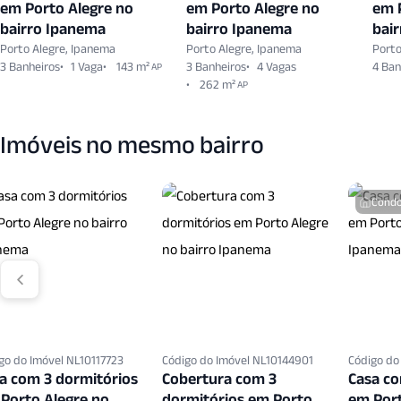
em Porto Alegre no
em Porto Alegre no
em 
bairro Ipanema
bairro Ipanema
bai
Porto Alegre, Ipanema
Porto Alegre, Ipanema
Porto
3 Banheiros
1 Vaga
143 m²
3 Banheiros
4 Vagas
4 Ban
AP
262 m²
AP
Imóveis no mesmo bairro
Condo
go do Imóvel NL10117723
Código do Imóvel NL10144901
Código do
a com 3 dormitórios
Cobertura com 3
Casa co
Porto Alegre no
dormitórios em Porto
em Port