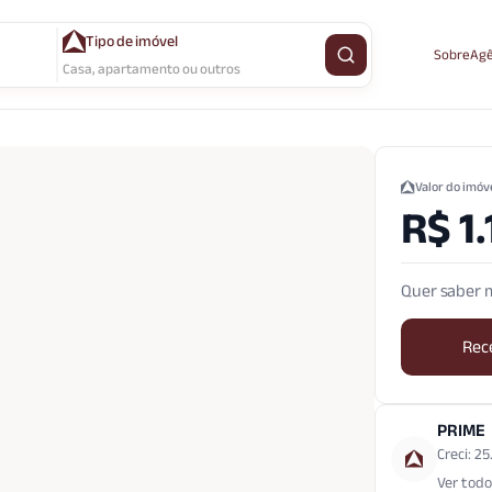
Tipo de imóvel
Sobre
Agê
Buscar imóvel
Casa, apartamento ou outros
Valor do imóv
R$ 1
Quer saber m
Rec
PRIME
Creci: 25
Ver todo