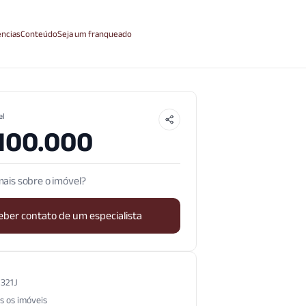
ncias
Conteúdo
Seja um franqueado
el
.100.000
ais sobre o imóvel?
eber contato de um especialista
.321J
s os imóveis