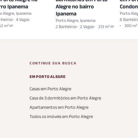
rro Ipanema
Alegre no bairro
Condom
Ipanema
o Alegre, Ipanema
Porto Ale
nheiros
4 Vagas
6 Banheir
Porto Alegre, Ipanema
62 m²
300 m²
AP
2 Banheiros
2 Vagas
213 m²
AP
CONTINUE SUA BUSCA
EM PORTO ALEGRE
Casas em Porto Alegre
Casa de 3 dormitórios em Porto Alegre
Apartamentos em Porto Alegre
Todos os imóveis em Porto Alegre