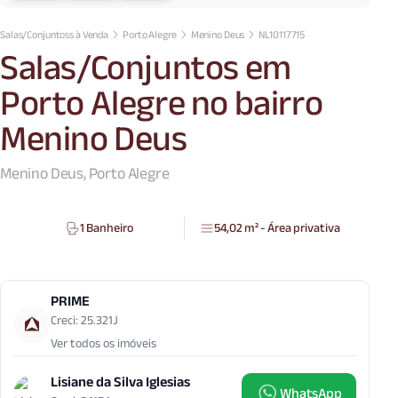
Salas/Conjuntoss à Venda
Porto Alegre
Menino Deus
NL10117715
Salas/Conjuntos em
Porto Alegre no bairro
Menino Deus
Menino Deus, Porto Alegre
1 Banheiro
54,02 m² - Área privativa
PRIME
Creci: 25.321J
Ver todos os imóveis
Lisiane da Silva Iglesias
WhatsApp