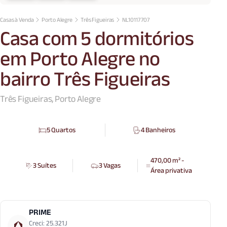
Casas à Venda
Porto Alegre
Três Figueiras
NL10117707
Casa com 5 dormitórios
em Porto Alegre no
bairro Três Figueiras
Três Figueiras, Porto Alegre
5 Quartos
4 Banheiros
470,00 m² -
3 Suítes
3 Vagas
Área privativa
PRIME
Creci: 25.321J