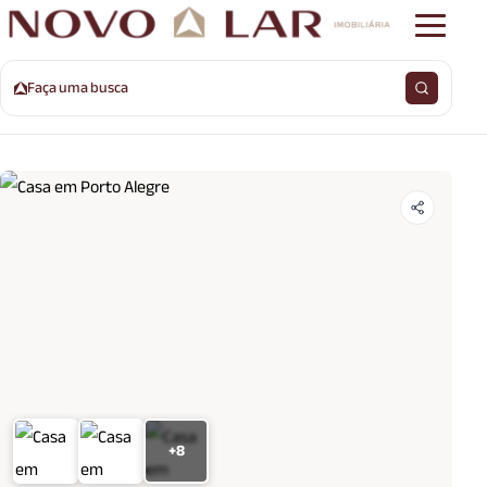
Faça uma busca
+8