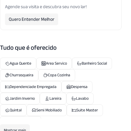
Agende sua visita e descubra seu novo lar!
Quero Entender Melhor
Tudo que é oferecido
Agua Quente
Area Servico
Banheiro Social
Churrasqueira
Copa Cozinha
Dependenciade Empregada
Despensa
Jardim Inverno
Lareira
Lavabo
Quintal
Semi Mobiliado
Suite Master
W C Empregada
Mostrar mais