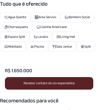
Tudo que é oferecido
Agua Quente
Area Servico
Banheiro Social
Churrasqueira
Cozinha Americana
Espera Split
Lavabo
Living Hall
Mobiliado
Piscina
Sala Jantar
Split
R$ 1.650.000
Receber contato de um especialista
Recomendados para você