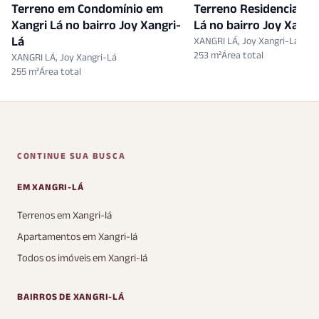
eno em Condomínio em
Terreno Residencial em Xangr
i Lá no bairro Joy Xangri-
Lá no bairro Joy Xangri-Lá
XANGRI LÁ, Joy Xangri-Lá
253 m²
 LÁ, Joy Xangri-Lá
CONTINUE SUA BUSCA
EM XANGRI-LÁ
Terrenos em Xangri-lá
Apartamentos em Xangri-lá
Todos os imóveis em Xangri-lá
BAIRROS DE XANGRI-LÁ