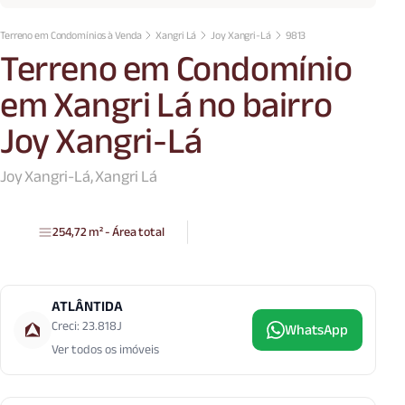
Terreno em Condomínios à Venda
Xangri Lá
Joy Xangri-Lá
9813
Terreno em Condomínio
em Xangri Lá no bairro
Joy Xangri-Lá
Joy Xangri-Lá, Xangri Lá
254,72 m² - Área total
ATLÂNTIDA
Creci: 23.818J
WhatsApp
Ver todos os imóveis