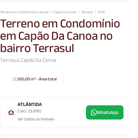
Terreno em Condomínios à Venda
Capão Da Canoa
Terrasul
9797
Terreno em Condomínio
em Capão Da Canoa no
bairro Terrasul
Terrasul, Capão Da Canoa
300,00 m² - Área total
ATLÂNTIDA
Creci: 23.818J
WhatsApp
Ver todos os imóveis