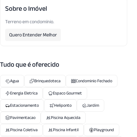
Sobre o Imóvel
Terreno em condomínio.
Quero Entender Melhor
Tudo que é oferecido
Agua
Brinquedoteca
Condominio Fechado
Energia Eletrica
Espaco Gourmet
Estacionamento
Heliponto
Jardim
Pavimentacao
Piscina Aquecida
Piscina Coletiva
Piscina Infantil
Playground