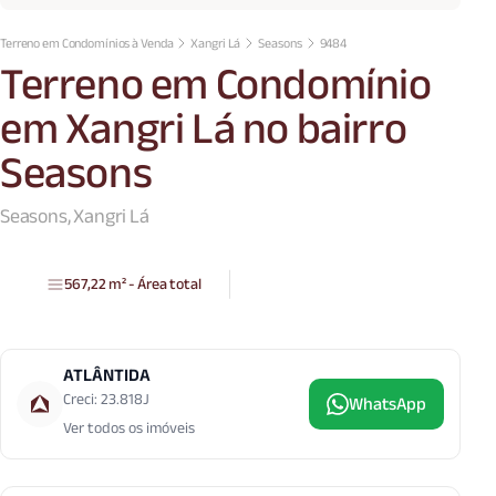
Terreno em Condomínios à Venda
Xangri Lá
Seasons
9484
Terreno em Condomínio
em Xangri Lá no bairro
Seasons
Seasons, Xangri Lá
567,22 m² - Área total
ATLÂNTIDA
Creci: 23.818J
WhatsApp
Ver todos os imóveis