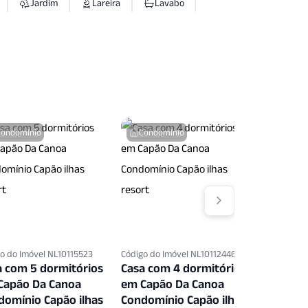
Jardim
Lareira
Lavabo
ina Infantil
Playground
Quintal
Quiosque
Sala Fitness
s
Seguranca Patrimonial
Split
Condomínio
Condomínio
Condo
o do Imóvel NL10115523
Código do Imóvel NL10112446
Código do 
a com 5 dormitórios
Casa com 4 dormitórios
Casa co
Capão Da Canoa
em Capão Da Canoa
em Capã
domínio Capão ilhas
Condomínio Capão ilhas
Condomí