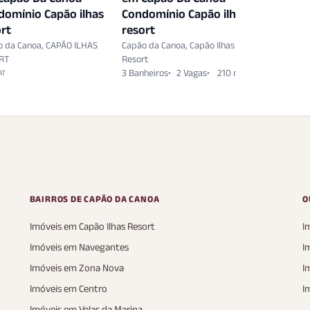
domínio Capão ilhas
Condomínio Capão ilhas
Condomí
rt
resort
resort
o da Canoa, CAPÃO ILHAS
Capão da Canoa, Capão Ilhas
Capão da C
RT
Resort
Resort
3 Banheiros
2 Vagas
210 m²
5 Banheiro
AT
AP
180 m²
A
BAIRROS DE CAPÃO DA CANOA
O
Imóveis em Capão Ilhas Resort
I
Imóveis em Navegantes
I
Imóveis em Zona Nova
I
Imóveis em Centro
I
Imóveis em Velas da Marina