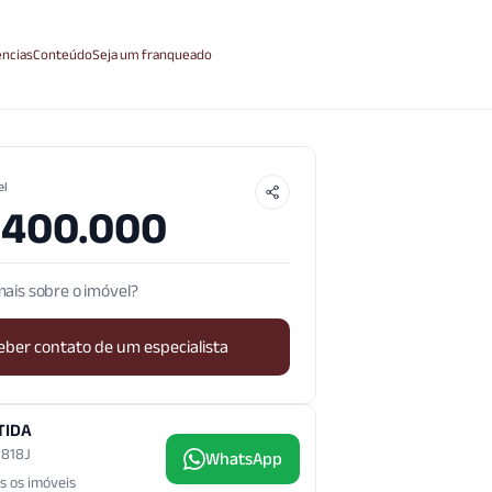
ncias
Conteúdo
Seja um franqueado
el
.400.000
ais sobre o imóvel?
eber contato de um especialista
TIDA
3.818J
WhatsApp
s os imóveis