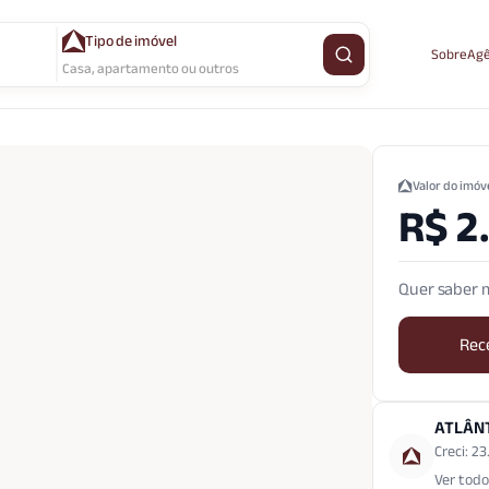
Tipo de imóvel
Sobre
Agê
Buscar imóvel
Casa, apartamento ou outros
Valor do imóv
R$ 2
Quer saber m
Rec
ATLÂN
Creci: 2
Ver todo