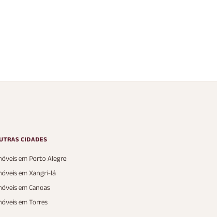
nio Capão ilhas
Condomínio Capão ilhas
resort
anoa, Capão Ilhas
Capão da Canoa, Capão Ilhas
Resort
s
2 Vagas
5 Banheiros
2 Vagas
210 m²
AP
P
UTRAS CIDADES
móveis em Porto Alegre
móveis em Xangri-lá
móveis em Canoas
móveis em Torres