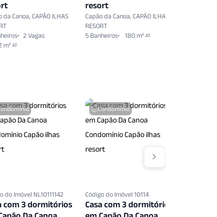
rt
resort
resort
o da Canoa, CAPÃO ILHAS
Capão da Canoa, CAPÃO ILHAS
Capão da 
RT
RESORT
RESORT
heiros
2 Vagas
5 Banheiros
180 m²
5 Banheiro
AT
2 m²
AT
Condomínio
Condomínio
Condo
o do Imóvel NL10111142
Código do Imóvel 10114
Código do 
a com 3 dormitórios
Casa com 3 dormitórios
Casa co
Capão Da Canoa
em Capão Da Canoa
em Capã