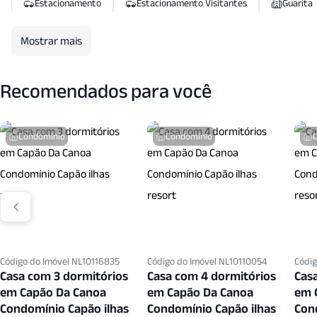
Estacionamento
Estacionamento Visitantes
Guarita
Piscina
Piscina Aquecida
Piscina Coletiva
Pisc
Mostrar mais
Portaria24 Hrs
Quadra Esportes
Quadra Tenis
Recomendados para você
Sala Jantar
Sala T V
Salao Festas
Salao Jogo
Vigilancia24 Horas
Vista Panoramica
Condomínio
Condomínio
Código do Imóvel NL10116835
Código do Imóvel NL10110054
Códig
Casa com 3 dormitórios
Casa com 4 dormitórios
Cas
em Capão Da Canoa
em Capão Da Canoa
em 
Condomínio Capão ilhas
Condomínio Capão ilhas
Con