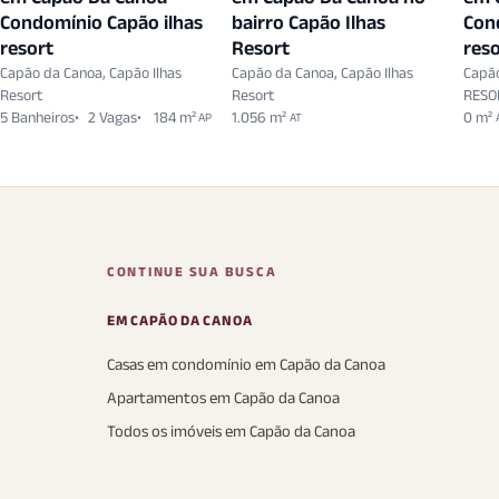
Condomínio Capão ilhas
bairro Capão Ilhas
Con
resort
Resort
reso
Capão da Canoa, Capão Ilhas
Capão da Canoa, Capão Ilhas
Capã
Resort
Resort
RESO
5 Banheiros
2 Vagas
184 m²
1.056 m²
0 m²
AP
AT
CONTINUE SUA BUSCA
EM CAPÃO DA CANOA
Casas em condomínio em Capão da Canoa
Apartamentos em Capão da Canoa
Todos os imóveis em Capão da Canoa