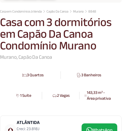
Casa em Condomínios à Venda
Capão Da Canoa
Murano
8848
Casa com 3 dormitórios
em Capão Da Canoa
Condomínio Murano
Murano, Capão Da Canoa
3 Quartos
3 Banheiros
143,33 m² -
1 Suíte
2 Vagas
Área privativa
ATLÂNTIDA
Creci: 23.818J
WhatsApp