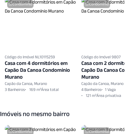
Seguranca Patrimonial
Split
Condomínio
Condomínio
Vigilancia24 Horas
Vista Panoramica
Zelador
Código do Imóvel NL10115259
Código do Imóvel 9807
Casa com 4 dormitórios em
Casa com 2 dormitório
Capão Da Canoa Condomínio
Capão Da Canoa Condo
Murano
Murano
Capão da Canoa, Murano
Capão da Canoa, Murano
3 Banheiros
169 m²
4 Banheiros
1 Vaga
121 m²
Imóveis no mesmo bairro
Condomínio
Condomínio