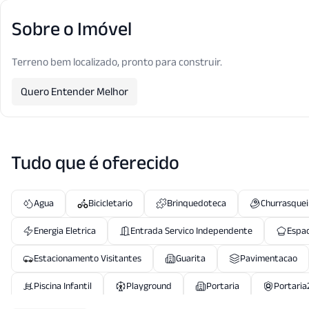
Sobre o Imóvel
Terreno bem localizado, pronto para construir.
Quero Entender Melhor
Tudo que é oferecido
Agua
Bicicletario
Brinquedoteca
Churrasquei
Energia Eletrica
Entrada Servico Independente
Espa
Estacionamento Visitantes
Guarita
Pavimentacao
Piscina Infantil
Playground
Portaria
Portaria