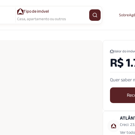
Tipo de imóvel
Sobre
Agê
Buscar imóvel
Casa, apartamento ou outros
Valor do imóv
R$ 1
Quer saber m
Rec
ATLÂN
Creci: 2
Ver todo