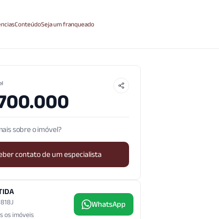
ncias
Conteúdo
Seja um franqueado
el
.700.000
ais sobre o imóvel?
eber contato de um especialista
TIDA
3.818J
WhatsApp
s os imóveis