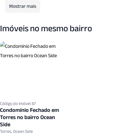
Quadra Esportes
Quadra Tenis
Quiosque
Red
Mostrar mais
Salao Jogos
Seguranca Patrimonial
Vigilancia24 Hora
Imóveis no mesmo bairro
Código do Imóvel 47
Condomínio Fechado em
Torres no bairro Ocean
Side
Torres, Ocean Side