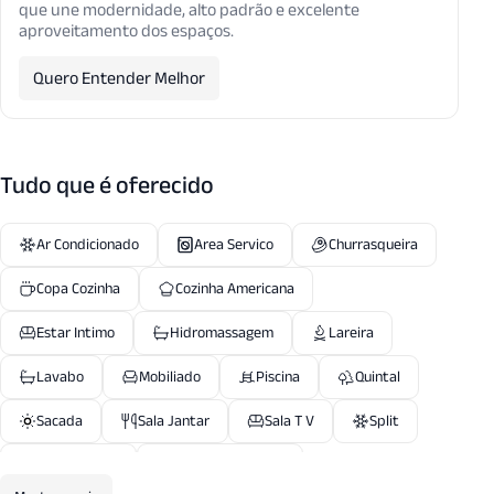
que une modernidade, alto padrão e excelente
aproveitamento dos espaços.
Quero Entender Melhor
Tudo que é oferecido
Ar Condicionado
Area Servico
Churrasqueira
Copa Cozinha
Cozinha Americana
Estar Intimo
Hidromassagem
Lareira
Lavabo
Mobiliado
Piscina
Quintal
Sacada
Sala Jantar
Sala T V
Split
Suite Master
Vista Panoramica