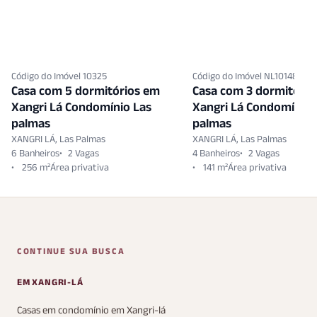
digo do Imóvel 10325
Código do Imóvel NL10148527
asa com 5 dormitórios em
Casa com 3 dormitórios e
angri Lá Condomínio Las
Xangri Lá Condomínio Las
almas
palmas
NGRI LÁ, Las Palmas
XANGRI LÁ, Las Palmas
Banheiros
2 Vagas
4 Banheiros
2 Vagas
256 m²
141 m²
CONTINUE SUA BUSCA
EM XANGRI-LÁ
Casas em condomínio em Xangri-lá