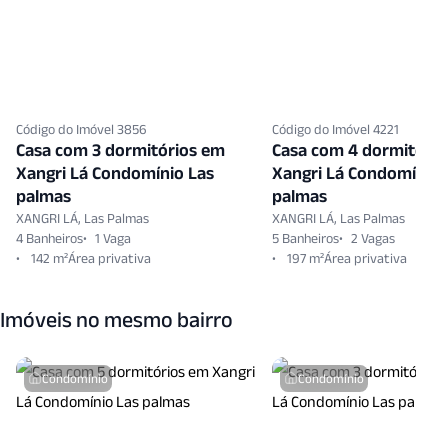
Quiosque
Reformado
Sacada
Sala Fitness
Sala Jantar
Salao Festas
Salao Jogos
Sauna Condominio
digo do Imóvel 3856
Código do Imóvel 4221
Seguranca Patrimonial
Vigilancia24 Horas
asa com 3 dormitórios em
Casa com 4 dormitórios e
angri Lá Condomínio Las
Xangri Lá Condomínio Las
Zelador
almas
palmas
NGRI LÁ, Las Palmas
XANGRI LÁ, Las Palmas
Banheiros
1 Vaga
5 Banheiros
2 Vagas
142 m²
197 m²
Imóveis no mesmo bairro
Condomínio
Condomínio