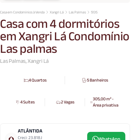
Casa em Condomínios à Venda
Xangri Lá
Las Palmas
5135
Casa com 4 dormitórios
em Xangri Lá Condomínio
Las palmas
Las Palmas, Xangri Lá
4 Quartos
5 Banheiros
305,00 m² -
4 Suítes
2 Vagas
Área privativa
ATLÂNTIDA
Creci: 23.818J
WhatsApp