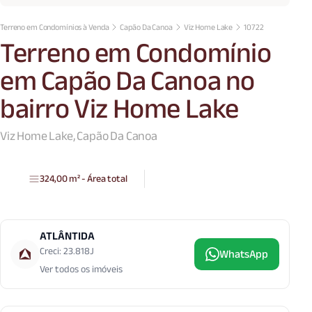
Terreno em Condomínios à Venda
Capão Da Canoa
Viz Home Lake
10722
Terreno em Condomínio
em Capão Da Canoa no
bairro Viz Home Lake
Viz Home Lake, Capão Da Canoa
324,00 m² - Área total
ATLÂNTIDA
Creci: 23.818J
WhatsApp
Ver todos os imóveis