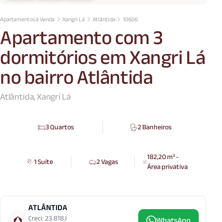
Apartamentos à Venda
Xangri Lá
Atlântida
10606
Apartamento com 3
dormitórios em Xangri Lá
no bairro Atlântida
Atlântida, Xangri Lá
3 Quartos
2 Banheiros
182,20 m² -
1 Suíte
2 Vagas
Área privativa
ATLÂNTIDA
Creci: 23.818J
WhatsApp