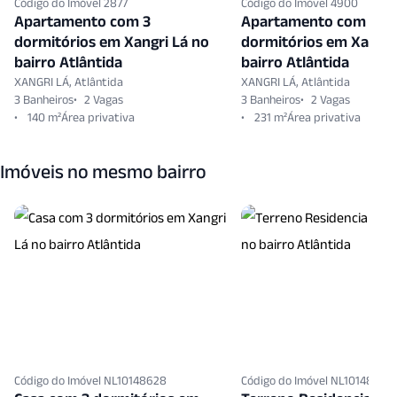
Código do Imóvel 2877
Código do Imóvel 4900
Vigilancia24 Horas
Zelador
Apartamento com 3
Apartamento com 4
dormitórios em Xangri Lá no
dormitórios em Xangri
bairro Atlântida
bairro Atlântida
XANGRI LÁ, Atlântida
XANGRI LÁ, Atlântida
3 Banheiros
2 Vagas
3 Banheiros
2 Vagas
140 m²
231 m²
Imóveis no mesmo bairro
Código do Imóvel NL10148628
Código do Imóvel NL10148593