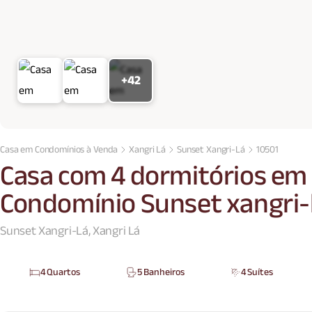
+42
Casa em Condomínios à Venda
Xangri Lá
Sunset Xangri-Lá
10501
Casa com 4 dormitórios em 
Condomínio Sunset xangri-
Sunset Xangri-Lá, Xangri Lá
4 Quartos
5 Banheiros
4 Suítes