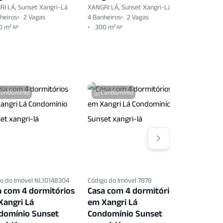
I LÁ, Sunset Xangri-Lá
XANGRI LÁ, Sunset Xangri-Lá
XANGRI LÁ,
heiros
2 Vagas
4 Banheiros
2 Vagas
5 Banheiro
0 m²
300 m²
AP
AP
Condomínio
Condomínio
Condo
o do Imóvel NL10148304
Código do Imóvel 7878
Código do 
a com 4 dormitórios
Casa com 4 dormitórios
Casa co
Xangri Lá
em Xangri Lá
em Xang
domínio Sunset
Condomínio Sunset
Condomí