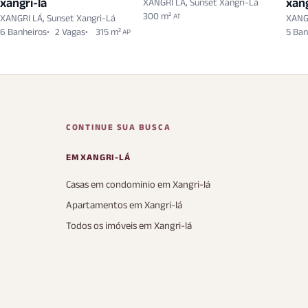
xangri-lá
xang
XANGRI LÁ, Sunset Xangri-Lá
300 m²
AT
XANGRI LÁ, Sunset Xangri-Lá
XANGR
6 Banheiros
2 Vagas
315 m²
5 Ban
AP
CONTINUE SUA BUSCA
EM XANGRI-LÁ
Casas em condomínio em Xangri-lá
Apartamentos em Xangri-lá
Todos os imóveis em Xangri-lá