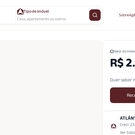
Tipo de imóvel
Sobre
Agê
Buscar imóvel
Casa, apartamento ou outros
Valor do imóv
R$ 2
Quer saber m
Rec
ATLÂN
Creci: 2
Ver todo