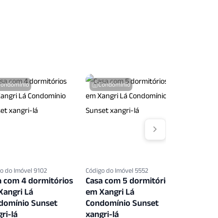
dra Tenis
Quintal
Quiosque
Salao Festas
Salao Jogos
oras
Vista Panoramica
Zelador
Condomínio
Condomínio
Condo
o do Imóvel 9102
Código do Imóvel 5552
Código do 
a com 4 dormitórios
Casa com 5 dormitórios
Casa co
Xangri Lá
em Xangri Lá
em Xang
domínio Sunset
Condomínio Sunset
Condomí
ri-lá
xangri-lá
xangri-l