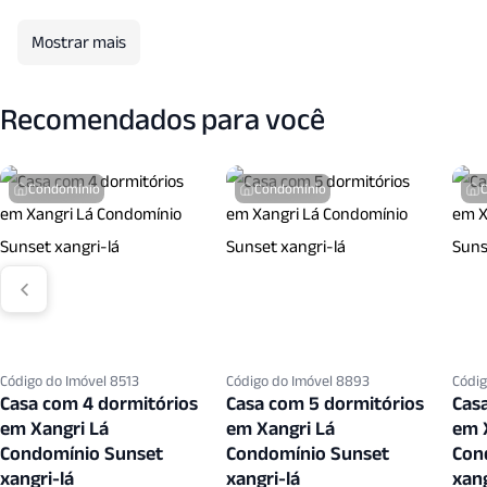
Portaria
Portaria24 Hrs
Quadra Esportes
Qua
Mostrar mais
Sacada
Sala Fitness
Sala Jantar
Sala T V
Recomendados para você
Seguranca Patrimonial
Semi Mobiliado
Vigilancia24 H
Condomínio
Condomínio
Código do Imóvel 8513
Código do Imóvel 8893
Códig
Casa com 4 dormitórios
Casa com 5 dormitórios
Cas
em Xangri Lá
em Xangri Lá
em 
Condomínio Sunset
Condomínio Sunset
Con
xangri-lá
xangri-lá
xang