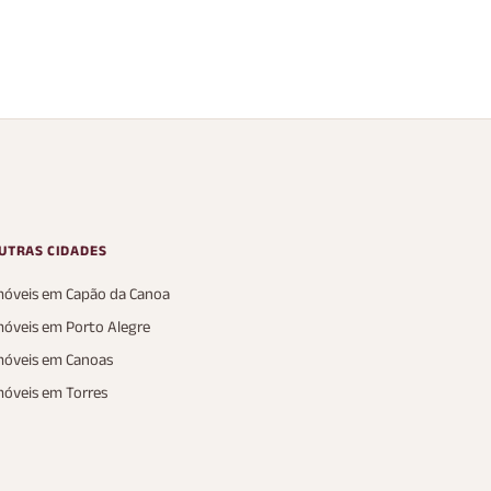
á
 Sunset Xangri-Lá
s
2 Vagas
P
UTRAS CIDADES
móveis em Capão da Canoa
móveis em Porto Alegre
móveis em Canoas
móveis em Torres