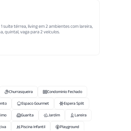
 suíte térrea, living em 2 ambientes com lareira,
a, quintal, vaga para 2 veículos.
Churrasqueira
Condominio Fechado
ento
Espaco Gourmet
Espera Split
timo
Guarita
Jardim
Lareira
tiva
Piscina Infantil
Playground