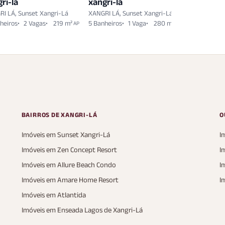
ri-lá
xangri-lá
xangri-l
I LÁ, Sunset Xangri-Lá
XANGRI LÁ, Sunset Xangri-Lá
XANGRI LÁ,
heiros
2 Vagas
219 m²
5 Banheiros
1 Vaga
280 m²
6 Banheiro
AP
AP
233 m²
A
BAIRROS DE XANGRI-LÁ
O
Imóveis em Sunset Xangri-Lá
I
Imóveis em Zen Concept Resort
I
Imóveis em Allure Beach Condo
I
Imóveis em Amare Home Resort
I
Imóveis em Atlantida
Imóveis em Enseada Lagos de Xangri-Lá