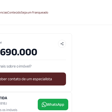
ncias
Conteúdo
Seja um franqueado
el
.690.000
ais sobre o imóvel?
eber contato de um especialista
TIDA
3.818J
WhatsApp
s os imóveis