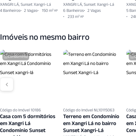
XANGRI LÁ, Sunset Xangri-Lá
XANGRI LÁ, Sunset Xangri-Lá
XANGR
4 Banheiros
2 Vagas
150 m²
6 Banheiros
2 Vagas
5 Ban
AP
233 m²
24
AP
Imóveis no mesmo bairro
Condomínio
Código do Imóvel 10186
Código do Imóvel NL10115063
Códig
Casa com 5 dormitórios
Terreno em Condomínio
Cas
em Xangri Lá
em Xangri Lá no bairro
em 
Condomínio Sunset
Sunset Xangri-Lá
Con