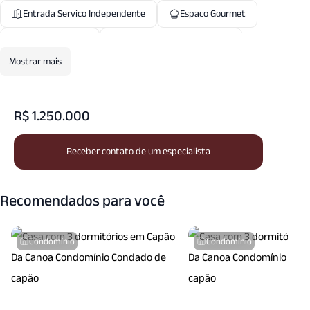
Entrada Servico Independente
Espaco Gourmet
Estacionamento
Estacionamento Visitantes
Mostrar mais
Estar Intimo
Guarita
Lareira
Lavanderia
Mobiliado
Piscina Aquecida
R$ 1.250.000
Piscina Coletiva
Piscina Infantil
Receber contato de um especialista
Portaria24 Hrs
Quadra Esportes
Quadra Tenis
Quiosque
Sala Fitness
Recomendados para você
Salao Festas
Salao Jogos
Seguranca Patrimonial
Vigilancia24 Horas
Condomínio
Condomínio