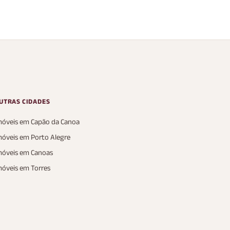
5 Banheiros
2 Vagas
5 Banheiros
2 
243 m²
230 m²
AP
AP
UTRAS CIDADES
móveis em Capão da Canoa
móveis em Porto Alegre
móveis em Canoas
móveis em Torres