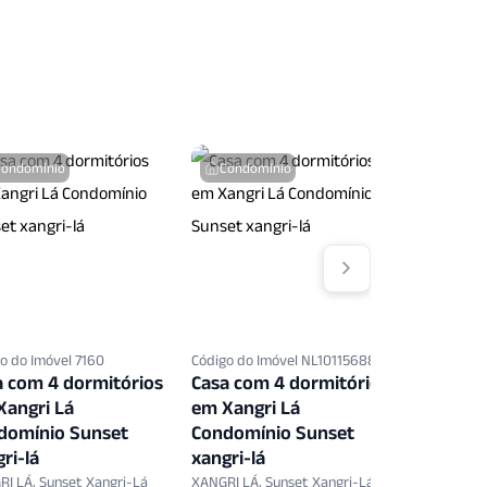
e Esgoto
Sala Fitness
Salao Festas
s
Zelador
Condomínio
Condomínio
o do Imóvel 7160
Código do Imóvel NL10115688
Código do 
a com 4 dormitórios
Casa com 4 dormitórios
Terreno
Xangri Lá
em Xangri Lá
em Xangr
domínio Sunset
Condomínio Sunset
Sunset 
ri-lá
xangri-lá
XANGRI LÁ,
250 m²
AT
I LÁ, Sunset Xangri-Lá
XANGRI LÁ, Sunset Xangri-Lá