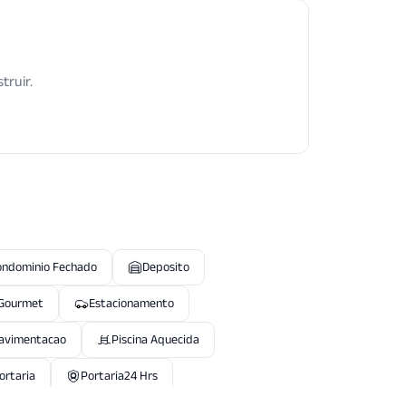
truir.
ondominio Fechado
Deposito
 Gourmet
Estacionamento
avimentacao
Piscina Aquecida
ortaria
Portaria24 Hrs