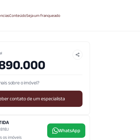
ncias
Conteúdo
Seja um franqueado
el
.890.000
ais sobre o imóvel?
eber contato de um especialista
TIDA
3.818J
WhatsApp
s os imóveis