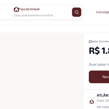
Tipo de imóvel
Sobre
Agê
Buscar imóvel
Casa, apartamento ou outros
Valor do imóv
R$ 1
Quer saber m
Rec
ATLÂN
Creci: 2
Ver todo