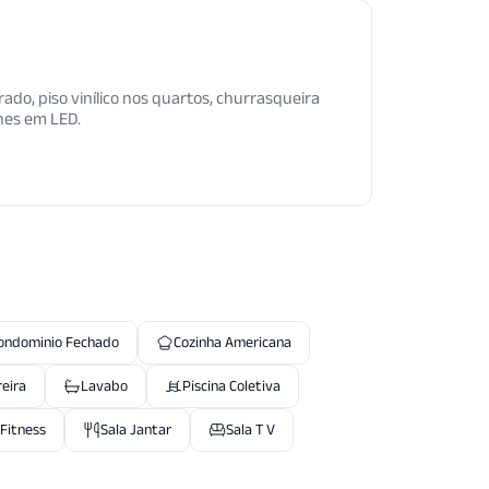
grado, piso vinílico nos quartos, churrasqueira
lhes em LED.
ondominio Fechado
Cozinha Americana
reira
Lavabo
Piscina Coletiva
 Fitness
Sala Jantar
Sala T V