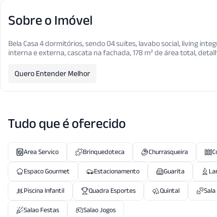
Sobre o Imóvel
Bela Casa 4 dormitórios, sendo 04 suítes, lavabo social, living inte
interna e externa, cascata na fachada, 178 m² de área total, deta
Quero Entender Melhor
Tudo que é oferecido
Area Servico
Brinquedoteca
Churrasqueira
C
Espaco Gourmet
Estacionamento
Guarita
La
Piscina Infantil
Quadra Esportes
Quintal
Sala
Salao Festas
Salao Jogos