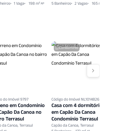
heiros
1 Vaga
198 m²
5 Banheiros
2 Vagas
165 m²
AP
AP
Condomínio
o do Imóvel 9797
Código do Imóvel NL10148263
Código do 
reno em Condomínio
Casa com 4 dormitórios
Terreno
Capão Da Canoa no
em Capão Da Canoa
em Capã
ro Terrasul
Condomínio Terrasul
bairro T
 da Canoa, Terrasul
Capão da Canoa, Terrasul
Capão da C
AT
AT
AT