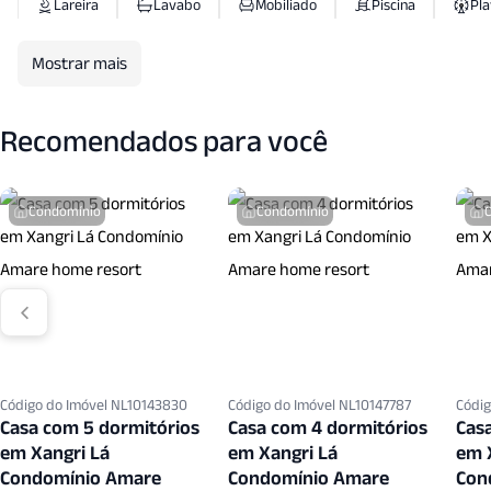
Lareira
Lavabo
Mobiliado
Piscina
Pl
Porteiro Eletronico
Quadra Esportes
Quintal
Mostrar mais
Sala Jantar
Sala T V
Salao Festas
Seguranca 
Recomendados para você
Vigilancia24 Horas
Vista Panoramica
Zelador
Condomínio
Condomínio
Código do Imóvel NL10143830
Código do Imóvel NL10147787
Códig
Casa com 5 dormitórios
Casa com 4 dormitórios
Cas
em Xangri Lá
em Xangri Lá
em 
Condomínio Amare
Condomínio Amare
Con