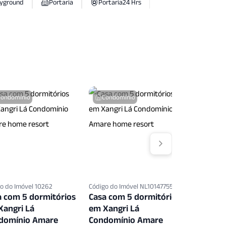
ayground
Portaria
Portaria24 Hrs
Quiosque
Sacada
Sala Fitness
Patrimonial
Suite Master
Condomínio
Condomínio
Condo
o do Imóvel 10262
Código do Imóvel NL10147755
Código do 
a com 5 dormitórios
Casa com 5 dormitórios
Casa co
Xangri Lá
em Xangri Lá
em Xang
domínio Amare
Condomínio Amare
Condom