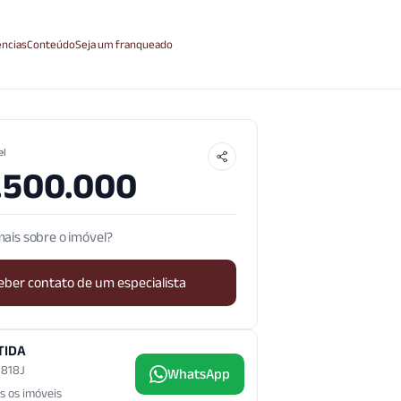
ncias
Conteúdo
Seja um franqueado
el
.500.000
ais sobre o imóvel?
eber contato de um especialista
TIDA
3.818J
WhatsApp
s os imóveis