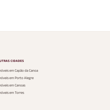
Home Resort
Condomínio Amare
home resort
, Amare Home Resort
XANGRI LÁ, Amare Home Resort
6 Banheiros
2 Vagas
361 m²
AP
UTRAS CIDADES
móveis em Capão da Canoa
móveis em Porto Alegre
móveis em Canoas
móveis em Torres