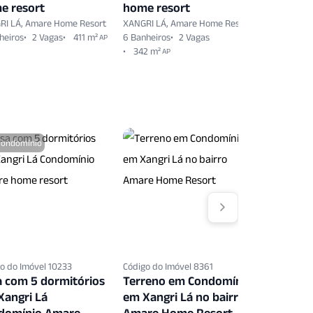
e resort
home resort
home re
RI LÁ, Amare Home Resort
XANGRI LÁ, Amare Home Resort
XANGRI LÁ
heiros
2 Vagas
411 m²
6 Banheiros
2 Vagas
6 Banheiro
AP
342 m²
AP
Condomínio
o do Imóvel 10233
Código do Imóvel 8361
Código do 
a com 5 dormitórios
Terreno em Condomínio
Terreno
Xangri Lá
em Xangri Lá no bairro
em Xangr