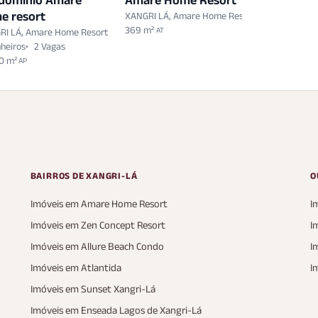
domínio Amare
Amare Home Resort
Amare 
e resort
XANGRI LÁ, Amare Home Resort
XANGRI LÁ
369 m²
378 m²
AT
AT
RI LÁ, Amare Home Resort
heiros
2 Vagas
0 m²
AP
BAIRROS DE XANGRI-LÁ
O
Imóveis em Amare Home Resort
I
Imóveis em Zen Concept Resort
I
Imóveis em Allure Beach Condo
I
Imóveis em Atlantida
I
Imóveis em Sunset Xangri-Lá
Imóveis em Enseada Lagos de Xangri-Lá