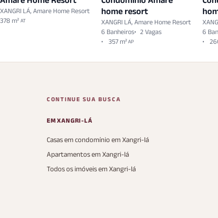
Amare Home Resort
Condomínio Amare
Con
home resort
hom
XANGRI LÁ, Amare Home Resort
378 m²
AT
XANGRI LÁ, Amare Home Resort
XANG
6 Banheiros
2 Vagas
6 Ban
357 m²
26
AP
CONTINUE SUA BUSCA
EM XANGRI-LÁ
Casas em condomínio em Xangri-lá
Apartamentos em Xangri-lá
Todos os imóveis em Xangri-lá