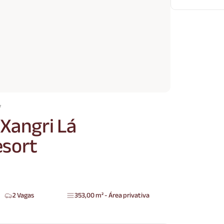
7
Xangri Lá
esort
2 Vagas
353,00 m² - Área privativa