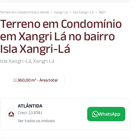
Terreno em Condomínios à Venda
Xangri Lá
Isla Xangri-Lá
9627
Terreno em Condomínio
em Xangri Lá no bairro
Isla Xangri-Lá
Isla Xangri-Lá, Xangri Lá
360,00 m² - Área total
ATLÂNTIDA
Creci: 23.818J
WhatsApp
Ver todos os imóveis