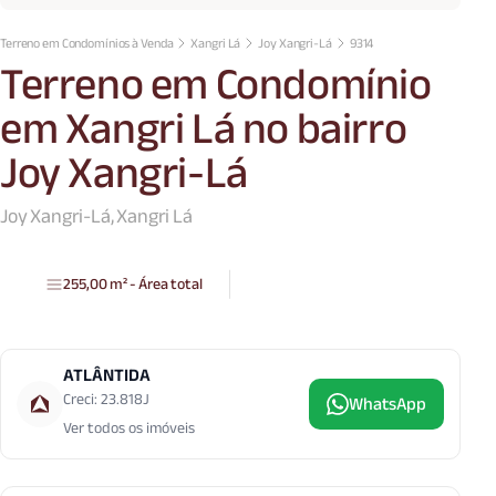
Terreno em Condomínios à Venda
Xangri Lá
Joy Xangri-Lá
9314
Terreno em Condomínio
em Xangri Lá no bairro
Joy Xangri-Lá
Joy Xangri-Lá, Xangri Lá
255,00 m² - Área total
ATLÂNTIDA
Creci: 23.818J
WhatsApp
Ver todos os imóveis