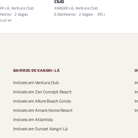
club
club
I LÁ, Ventura Club
XANGRI LÁ, Ventura Club
XANGRI LÁ,
heiros
2 Vagas
6 Banheiros
2 Vagas
351 m²
5 Banheiro
AP
5 m²
AP
BAIRROS DE XANGRI-LÁ
O
Imóveis em Ventura Club
I
Imóveis em Zen Concept Resort
I
Imóveis em Allure Beach Condo
I
Imóveis em Amare Home Resort
I
Imóveis em Atlantida
Imóveis em Sunset Xangri-Lá