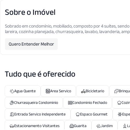
Sobre o Imóvel
Sobrado em condomínio, mobiliado, composto por 4 suítes, sendo 
lareira, cozinha planejada, churrasqueira, lavabo, lavanderia, ampl
Quero Entender Melhor
Tudo que é oferecido
Agua Quente
Area Servico
Bicicletario
Brinq
Churrasqueira Condominio
Condominio Fechado
Cozi
Entrada Servico Independente
Espaco Gourmet
Espe
Estacionamento Visitantes
Guarita
Jardim
L