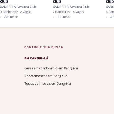
club
club
club
XANGRI LÁ, Ventura Club
XANGRI LÁ, Ventura Club
XANGR
3 Banheiros
2 Vagas
7 Banheiros
4 Vagas
5 Ban
220 m²
395 m²
26
AP
AP
CONTINUE SUA BUSCA
EM XANGRI-LÁ
Casas em condomínio em Xangri-lá
Apartamentos em Xangri-lá
Todos os imóveis em Xangri-lá