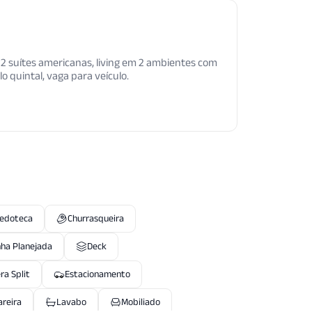
2 suítes americanas, living em 2 ambientes com
o quintal, vaga para veículo.
uedoteca
Churrasqueira
nha Planejada
Deck
ra Split
Estacionamento
areira
Lavabo
Mobiliado