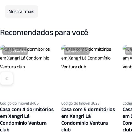
Piscina Aquecida
Piscina Coletiva
Piscina Infantil
Mostrar mais
Portaria24 Hrs
Quadra Esportes
Quadra Tenis
Recomendados para você
Sala Fitness
Sala Jantar
Sala T V
Salao Festa
Terraco Coletivo
Vigilancia24 Horas
Vista Panoramica
Condomínio
Condomínio
Código do Imóvel 8465
Código do Imóvel 3623
Códig
Casa com 4 dormitórios
Casa com 5 dormitórios
Cas
em Xangri Lá
em Xangri Lá
em 
Condomínio Ventura
Condomínio Ventura
Con
club
club
club