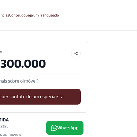
ncias
Conteúdo
Seja um franqueado
el
.300.000
ais sobre o imóvel?
eber contato de um especialista
TIDA
3.818J
WhatsApp
s os imóveis