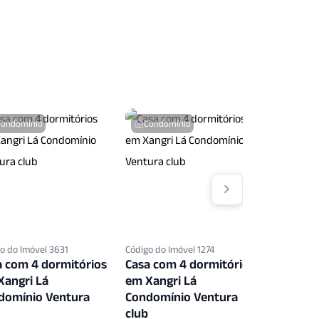
Playground
Portaria
Quintal
Quiosque
Sacada
s
Salao Jogos
Seguranca Patrimonial
Condomínio
Condomínio
Condo
o do Imóvel 3631
Código do Imóvel 1274
Código do 
a com 4 dormitórios
Casa com 4 dormitórios
Casa co
Xangri Lá
em Xangri Lá
em Xang
domínio Ventura
Condomínio Ventura
Condomí
club
club