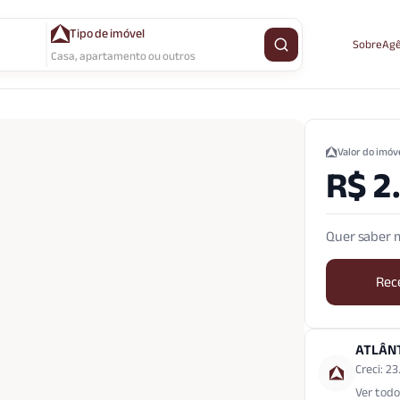
Tipo de imóvel
Sobre
Agê
Buscar imóvel
Casa, apartamento ou outros
Valor do imóv
R$ 2
Quer saber m
Rec
ATLÂN
Creci: 2
Ver todo