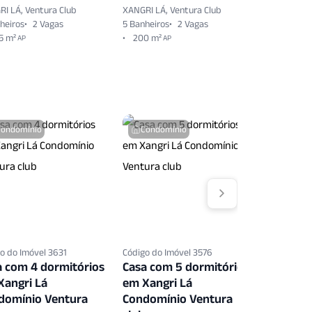
I LÁ, Ventura Club
XANGRI LÁ, Ventura Club
XANGRI LÁ,
heiros
2 Vagas
5 Banheiros
2 Vagas
6 Banheiro
5 m²
200 m²
AP
AP
Condomínio
Condomínio
Condo
o do Imóvel 3631
Código do Imóvel 3576
Código do 
a com 4 dormitórios
Casa com 5 dormitórios
Casa co
Xangri Lá
em Xangri Lá
em Xang
domínio Ventura
Condomínio Ventura
Condomí