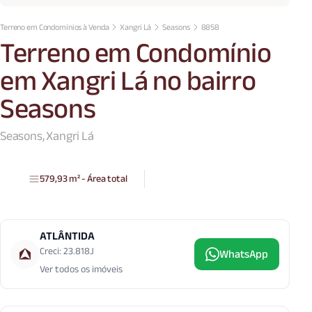
Terreno em Condomínios à Venda
Xangri Lá
Seasons
8858
Terreno em Condomínio
em Xangri Lá no bairro
Seasons
Seasons, Xangri Lá
579,93 m² - Área total
ATLÂNTIDA
Creci: 23.818J
WhatsApp
Ver todos os imóveis