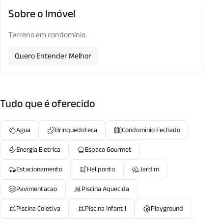
Sobre o Imóvel
Terreno em condomínio.
Quero Entender Melhor
Tudo que é oferecido
Agua
Brinquedoteca
Condominio Fechado
Energia Eletrica
Espaco Gourmet
Estacionamento
Heliponto
Jardim
Pavimentacao
Piscina Aquecida
Piscina Coletiva
Piscina Infantil
Playground